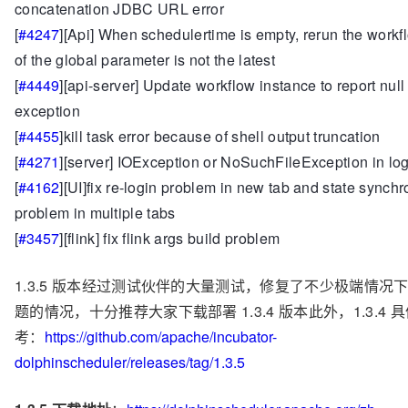
concatenation JDBC URL error
[
#4247
][Api] When schedulertime is empty, rerun the workfl
of the global parameter is not the latest
[
#4449
][api-server] Update workflow instance to report null
exception
[
#4455
]kill task error because of shell output truncation
[
#4271
][server] IOException or NoSuchFileException in lo
[
#4162
][UI]fix re-login problem in new tab and state synchr
problem in multiple tabs
[
#3457
][flink] fix flink args build problem
1.3.5
版本经过测试伙伴的大量测试，修复了不少极端情况
题的情况，十分推荐大家下载部署
1.3.4
版本
此外，
1.3.4
具
考：
https://github.com/apache/incubator-
dolphinscheduler/releases/tag/1.3.5