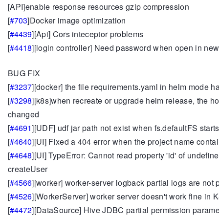
[API]enable response resources gzip compression
[
#703
]Docker image optimization
[
#4439
][Api] Cors inteceptor problems
[
#4418
][login controller] Need password when open in new
BUG FIX
[
#3237
][docker] the file requirements.yaml in helm mode ha
[
#3298
][k8s]when recreate or upgrade helm release, the ho
changed
[
#4691
][UDF] udf jar path not exist when fs.defaultFS starts w
[
#4640
][UI] Fixed a 404 error when the project name cont
[
#4648
][UI] TypeError: Cannot read property 'id' of undefine
createUser
[
#4566
][worker] worker-server logback partial logs are not 
[
#4526
][WorkerServer] worker server doesn't work fine in 
[
#4472
][DataSource] Hive JDBC partial permission parame