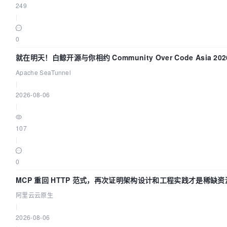
249
|
0
就在明天！白鲸开源与你相约 Community Over Code Asia 20
讲！
Apache SeaTunnel
|
2026-08-06
|
107
|
0
MCP 重回 HTTP 范式，再次证明架构设计和工程实践才是稀缺资
阿里云云原生
|
2026-08-06