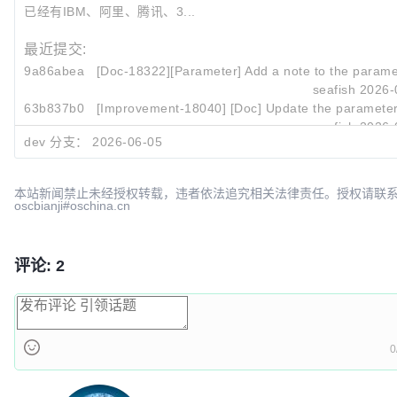
已经有IBM、阿里、腾讯、3...
最近提交:
9a86abea
[Doc-18322][Parameter] Add a note to the paramete
seafish
2026-
63b837b0
[Improvement-18040] [Doc] Update the parameter p
seafish
2026-
dev 分支：
2026-06-05
123df9ff
[Chore] Hotfix 3.4.2 doc error (#18319)
xiangzihao
2026-
本站新闻禁止未经授权转载，违者依法追究相关法律责任。授权请联
oscbianji#oschina.cn
评论: 2
0