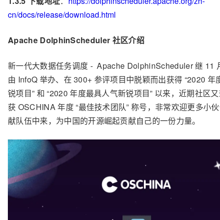
1.3.5
下载地址
：
https://dolphinscheduler.apache.org/zh-
cn/docs/release/download.html
Apache DolphinScheduler
社区介绍
新一代大数据任务调度
- Apache DolphinScheduler
继
11
由
InfoQ
举办、在
300+
参评项目中脱颖而出获得
“2020
年
锐项目
”
和
“2020
年度最具人气新锐项目
”
以来，近期社区又
获
OSCHINA
年度
“
最佳技术团队
”
称号，非常欢迎更多小伙
献队伍中来，为中国的开源崛起贡献自己的一份力量。