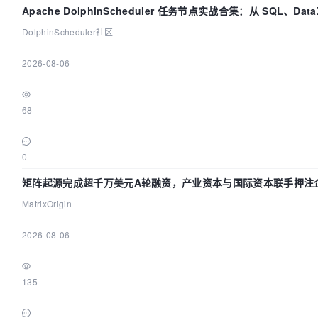
Apache DolphinScheduler 任务节点实战合集：从 SQL、Data
Spark、Flink 一次配置全打通
DolphinScheduler社区
|
2026-08-06
|
68
|
0
矩阵起源完成超千万美元A轮融资，产业资本与国际资本联手押注企
础设施赛道
MatrixOrigin
|
2026-08-06
|
135
|