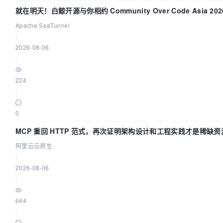
就在明天！白鲸开源与你相约 Community Over Code Asia 20
讲！
Apache SeaTunnel
|
2026-08-06
|
224
|
0
MCP 重回 HTTP 范式，再次证明架构设计和工程实践才是稀缺资
阿里云云原生
|
2026-08-06
|
644
|