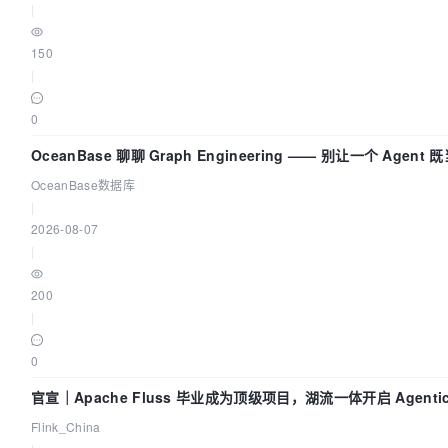
|
150
|
0
OceanBase 聊聊 Graph Engineering —— 别让一个 Agen
OceanBase数据库
|
2026-08-07
|
200
|
0
官宣｜Apache Fluss 毕业成为顶级项目，湖流一体开启 Agentic
实时化时代
Flink_China