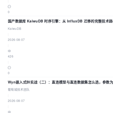
|
0
国产数据库 KaiwuDB 时序引擎：从 InfluxDB 迁移的完整技术
KaiwuDB
|
2026-08-07
|
426
|
0
Wyn嵌入式BI实战（二）：直连模型与直连数据集怎么选，参数
效？| 葡萄城技术团队
葡萄城技术团队
|
2026-08-07
|