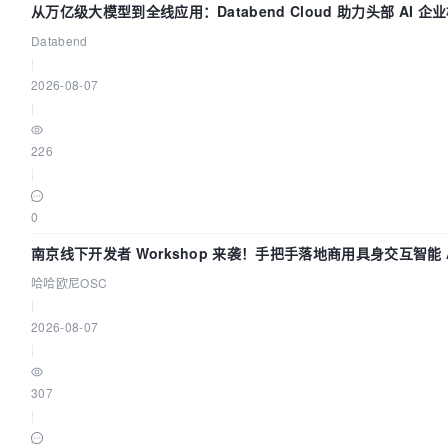
从万亿级大模型到全线应用：Databend Cloud 助力头部 AI 
Trace 数据管道
Databend
|
2026-08-07
|
226
|
0
南京线下开发者 Workshop 来袭！手把手落地商用具身交互智能 A
哈哈欧尼OSC
|
2026-08-07
|
307
|