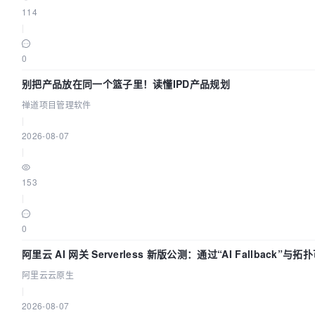
114
|
0
别把产品放在同一个篮子里！读懂IPD产品规划
禅道项目管理软件
|
2026-08-07
|
153
|
0
阿里云 AI 网关 Serverless 新版公测：通过“AI Fallback”与
AI 流量治理底座
阿里云云原生
|
2026-08-07