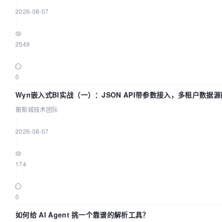
|
2026-08-07
|
2549
|
0
Wyn嵌入式BI实战（一）：JSON API带参数接入，多租户数据源
葡萄城技术团队
葡萄城技术团队
|
2026-08-07
|
174
|
0
如何给 AI Agent 挑一个靠谱的解析工具？