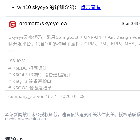
win10-skyeye
的详细介绍：
点击查看
dromara/skyeye-oa
Star 349
Skyeye云零代码，采用Springboot + UNI-APP + Ant Design
速开发平台。包含100多种电子流程，CRM、PM、ERP、MES、
EH...
issues:
#IK6LDO 报表设计
#IK6G4P PC端：设备巡检统计
#IK5QT3 设备巡检单
#IK5QO3 设备巡检单
#IK5QIL 设备巡检方案
company_server 分支：
2026-08-09
最近提交:
3e01e780
Merge branch 'company_server' of
https://gitcod
本站新闻禁止未经授权转载，违者依法追究相关法律责任。授权请联
oscbianji#oschina.cn
Skyeye云源码
2026-
d45c3b1b
feat: 代码注释修改
Skyeye云源码
2026-
7b39cf0b
!166 merge ludalin into company_server
Skyeye云源码
2026-