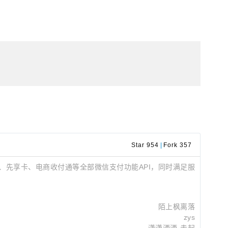
Star 954
|
Fork 357
、先享卡、电商收付通等全部微信支付功能API，同时满足服
陌上枫离落
zys
潇潇洒洒-走起