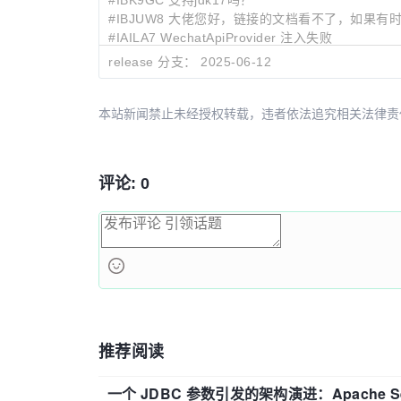
#IBJUW8 大佬您好，链接的文档看不了，如果
#IAILA7 WechatApiProvider 注入失败
release 分支：
2025-06-12
最近提交:
46b70476
Merge pull request #140 from drom
095a1e4a
修改文档
本站新闻禁止未经授权转载，违者依法追究相关法律责任。授权请联
8470286a
微信公钥验签覆盖全场景
评论: 0
推荐阅读
一个 JDBC 参数引发的架构演进：Apache S