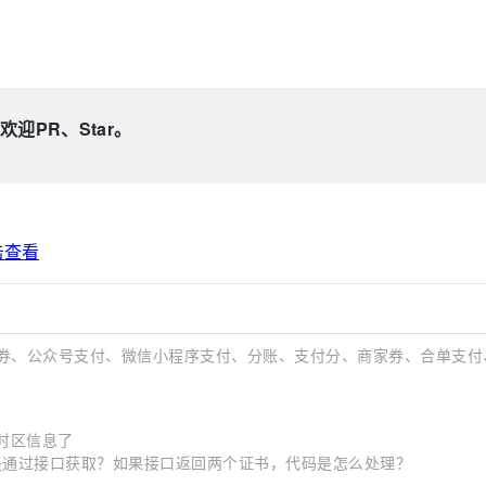
迎PR、Star。
击查看
券、公众号支付、微信小程序支付、分账、支付分、商家券、合单支付
缺失时区信息了
还是通过接口获取？如果接口返回两个证书，代码是怎么处理？