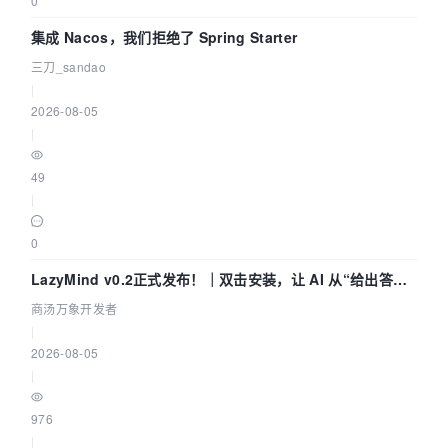
0
集成 Nacos，我们拒绝了 Spring Starter
三刀_sandao
|
2026-08-05
|
49
|
0
LazyMind v0.2正式发布！｜双击安装，让 AI 从“给出答案”
走到“完成交付”
商汤万象开发者
|
2026-08-05
|
976
|