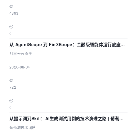
4393
|
0
从 AgentScope 到 FinXScope：金融级智能体运行底座的
演进与实践
阿里云云原生
|
2026-08-04
|
722
|
0
从提示词到Skill：AI生成测试用例的技术演进之路 | 葡萄城
技术团队
葡萄城技术团队
|