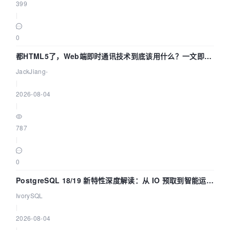
399
|
0
都HTML5了，Web端即时通讯技术到底该用什么？一文即
懂！
JackJiang-
|
2026-08-04
|
787
|
0
PostgreSQL 18/19 新特性深度解读：从 IO 预取到智能运
维，全面提升数据库体验
IvorySQL
|
2026-08-04
|