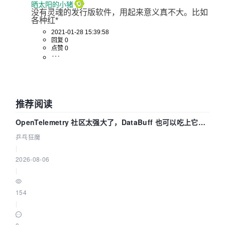
晒太阳的小猪
没有灵魂的发行版软件，用起来意义真不大。比如
各种红*
2021-01-28 15:39:58
回复 0
点赞 0
推荐阅读
OpenTelemetry 社区太强大了，DataBuff 也可以吃上它的
eBPF 链路了
乒乓狂魔
|
2026-08-06
|
154
|