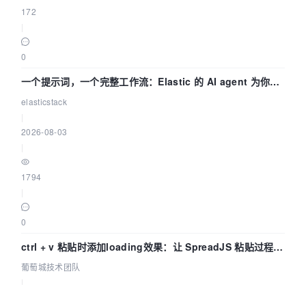
172
|
0
一个提示词，一个完整工作流：Elastic 的 AI agent 为你编
写自动化流程
elasticstack
|
2026-08-03
|
1794
|
0
ctrl + v 粘贴时添加loading效果：让 SpreadJS 粘贴过程可
感知 | 葡萄城技术团队
葡萄城技术团队
|
2026-08-03