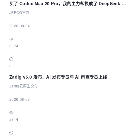
买了 Codex Max 20 Pro，我的主力却换成了 DeepSeek-
V4-Flash——因为它快得不可思议
JEECG官方
|
2026-08-04
|
3074
|
0
Zadig v5.0 发布：AI 发布专员与 AI 审查专员上线
Zadig云原生交付
|
2026-08-03
|
2314
|