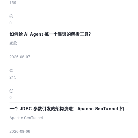
159
|
0
如何给 AI Agent 挑一个靠谱的解析工具？
颖欣
|
2026-08-07
|
215
|
0
一个 JDBC 参数引发的架构演进：Apache SeaTunnel 如何
解决数据同步中的“定时 Flush”难题
Apache SeaTunnel
|
2026-08-06
|