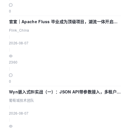
0
官宣｜Apache Fluss 毕业成为顶级项目，湖流一体开启
Agentic Lake 全面实时化时代
Flink_China
|
2026-08-07
|
2360
|
0
Wyn嵌入式BI实战（一）：JSON API带参数接入，多租户数
据源配置指南 | 葡萄城技术团队
葡萄城技术团队
|
2026-08-07
|