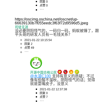
回复 0
点赞 0
https://oscimg.oschina.net//oscnet/up-
66639130b7f055eedc3f63f72d9596d5.jpeg
司徒无涯
没必要阴阳怪气的，一码归一码，蚂蚁被锤了，跟
平头哥的研发人员有一毛钱关系？
2021-01-22 10:15:54
回复 2
点赞 49
开源中国合格公民
@水溶C100
支持有意义的质疑；不过
像有些酸不溜秋，阴阳怪气的话；觉得
就是耍嘴皮子，没意义
2021-01-22 12:37:38
回复 0
点赞 7