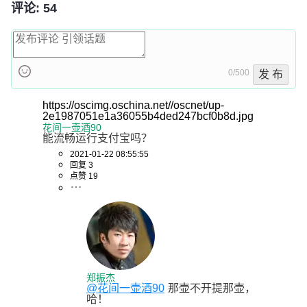
评论: 54
0/500
发 布
https://oscimg.oschina.net//oscnet/up-
2e1987051e1a36055b4ded247bcf0b8d.jpg
花间一壶酒90
能流畅运行支付宝吗？
2021-01-22 08:55:55
回复 3
点赞 19
郑振杰
@花间一壶酒90
那壶不开提那壶，
哈！