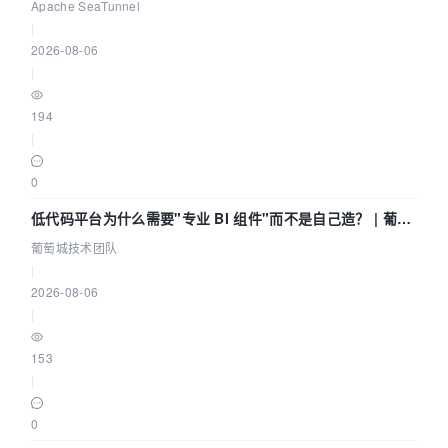
Community Over Code Asia 2026
Apache SeaTunnel
|
2026-08-06
|
194
|
0
低代码平台为什么需要"专业 BI 组件"而不是自己造？ | 葡萄
城技术团队
葡萄城技术团队
|
2026-08-06
|
153
|
0