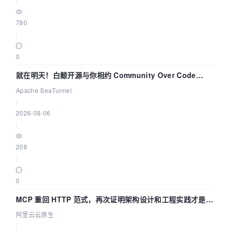
780
|
0
就在明天！白鲸开源与你相约 Community Over Code
Asia 2026 主题演讲！
Apache SeaTunnel
|
2026-08-06
|
208
|
0
MCP 重回 HTTP 范式，再次证明架构设计和工程实践才是稀
缺资源
阿里云云原生
|