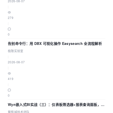
2026-08-07
|
279
|
0
告别命令行：用 DBX 可视化操作 Easysearch 全流程解析
极限实验室
|
2026-08-07
|
419
|
0
Wyn嵌入式BI实战（三）：仪表板筛选器+报表查询面板，参
数联动全闭环
葡萄城技术团队