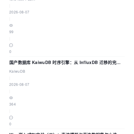
|
2026-08-07
|
99
|
0
国产数据库 KaiwuDB 时序引擎：从 InfluxDB 迁移的完整
技术路径
KaiwuDB
|
2026-08-07
|
364
|
0