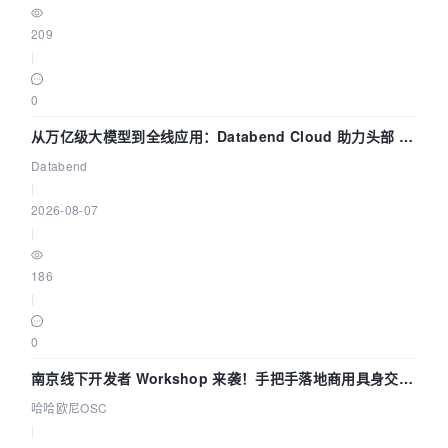
209
|
0
从万亿级大模型到全线应用：Databend Cloud 助力头部 AI
企业构建全链路 Trace 数据管道
Databend
|
2026-08-07
|
186
|
0
南京线下开发者 Workshop 来袭！手把手落地商用具身交互
智能 Agent 应用
哈哈欧尼OSC
|