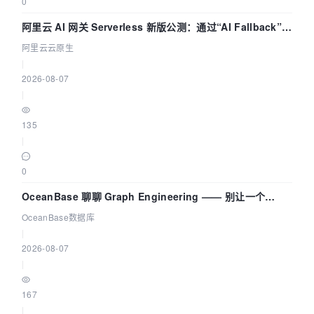
0
阿里云 AI 网关 Serverless 新版公测：通过“AI Fallback”与
拓扑可视化构建 AI 流量治理底座
阿里云云原生
|
2026-08-07
|
135
|
0
OceanBase 聊聊 Graph Engineering —— 别让一个
Agent 既当运动员又
OceanBase数据库
|
2026-08-07
|
167
|