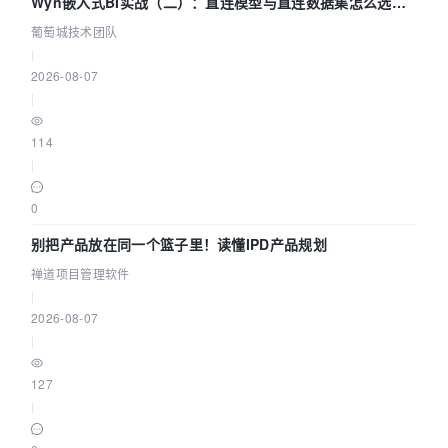
Wyn嵌入式BI实战（二）：直连模型与直连数据集怎么选，
参数为什么不生效？| 葡萄城技术团队
葡萄城技术团队
|
2026-08-07
|
114
|
0
别把产品放在同一个篮子里！读懂IPD产品规划
禅道项目管理软件
|
2026-08-07
|
127
|