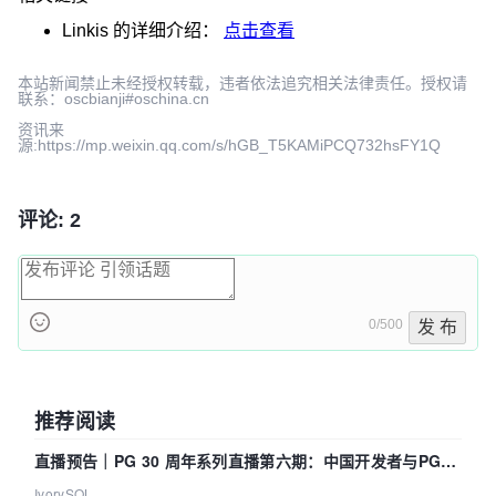
Linkis
的详细介绍：
点击查看
本站新闻禁止未经授权转载，违者依法追究相关法律责任。授权请
联系：oscbianji#oschina.cn
资讯来
源:https://mp.weixin.qq.com/s/hGB_T5KAMiPCQ732hsFY1Q
评论: 2
0/500
发 布
推荐阅读
直播预告｜PG 30 周年系列直播第六期：中国开发者与PG内
核——我们改得动吗？我们贡献了什么？
IvorySQL