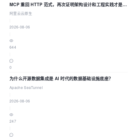
MCP 重回 HTTP 范式，再次证明架构设计和工程实践才是稀
缺资源
阿里云云原生
|
2026-08-06
|
644
|
0
为什么开源数据集成是 AI 时代的数据基础设施底座？
Apache SeaTunnel
|
2026-08-06
|
247
|