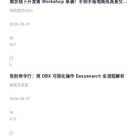
南京线下开发者 Workshop 来袭！手把手落地商用具身交互
智能 Agent 应用
哈哈欧尼OSC
|
2026-08-07
|
307
|
0
告别命令行：用 DBX 可视化操作 Easysearch 全流程解析
极限实验室
|
2026-08-07
|
470
|