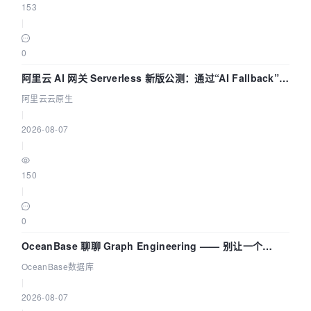
153
|
0
阿里云 AI 网关 Serverless 新版公测：通过“AI Fallback”与
拓扑可视化构建 AI 流量治理底座
阿里云云原生
|
2026-08-07
|
150
|
0
OceanBase 聊聊 Graph Engineering —— 别让一个
Agent 既当运动员又
OceanBase数据库
|
2026-08-07