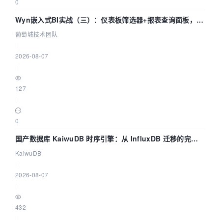
0
Wyn嵌入式BI实战（三）：仪表板筛选器+报表查询面板，参
数联动全闭环
葡萄城技术团队
|
2026-08-07
|
127
|
0
国产数据库 KaiwuDB 时序引擎：从 InfluxDB 迁移的完整
技术路径
KaiwuDB
|
2026-08-07
|
432
|