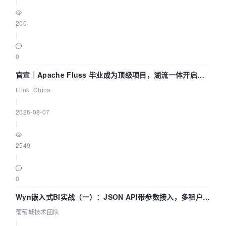
|
200
|
0
官宣｜Apache Fluss 毕业成为顶级项目，湖流一体开启
Agentic Lake 全面实时化时代
Flink_China
|
2026-08-07
|
2549
|
0
Wyn嵌入式BI实战（一）：JSON API带参数接入，多租户数
据源配置指南 | 葡萄城技术团队
葡萄城技术团队
|