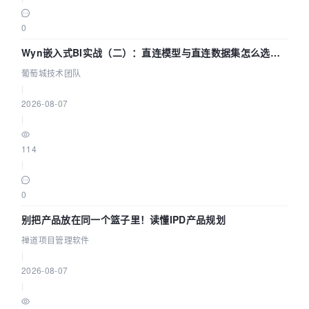
0
Wyn嵌入式BI实战（二）：直连模型与直连数据集怎么选，
参数为什么不生效？| 葡萄城技术团队
葡萄城技术团队
|
2026-08-07
|
114
|
0
别把产品放在同一个篮子里！读懂IPD产品规划
禅道项目管理软件
|
2026-08-07
|