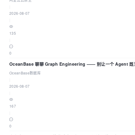
|
2026-08-07
|
135
|
0
OceanBase 聊聊 Graph Engineering —— 别让一个 Agen
OceanBase数据库
|
2026-08-07
|
167
|
0