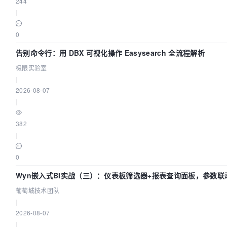
244
|
0
告别命令行：用 DBX 可视化操作 Easysearch 全流程解析
极限实验室
|
2026-08-07
|
382
|
0
Wyn嵌入式BI实战（三）：仪表板筛选器+报表查询面板，参数联
葡萄城技术团队
|
2026-08-07
|