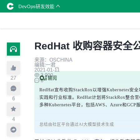
DevOps研发效能
RedHat 收购容器安全
来源：OSCHINA
编辑:一君_
2021-01-11
3,900
27
6
RedHat宣布收购StackRox以增强Kubernet
实践和行业标准。RedHat计划将StackRox整合
6
多种Kubernetes平台，包括AWS、Azure和GC
4
总结由社区平台通过AI大模型技术生成