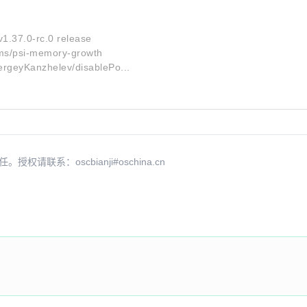
1.37.0-rc.0 release
ims/psi-memory-growth
ergeyKanzhelev/disablePo...
系：oscbianji#oschina.cn