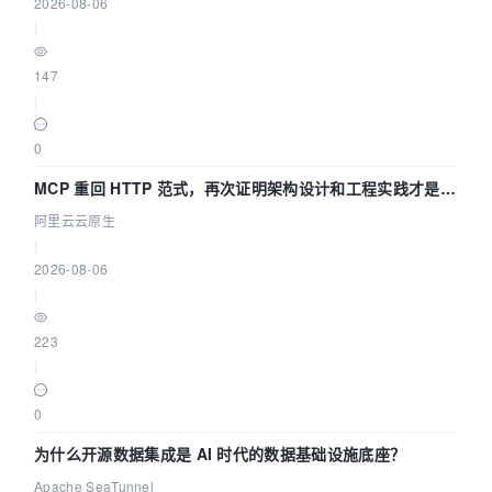
2026-08-06
|
147
|
0
MCP 重回 HTTP 范式，再次证明架构设计和工程实践才是稀
缺资源
阿里云云原生
|
2026-08-06
|
223
|
0
为什么开源数据集成是 AI 时代的数据基础设施底座？
Apache SeaTunnel