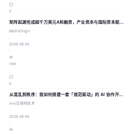
0
矩阵起源完成超千万美元A轮融资，产业资本与国际资本联手
押注企业级AI基础设施赛道
MatrixOrigin
|
2026-08-06
|
189
|
0
从混乱到秩序：我如何搭建一套「规范驱动」的 AI 协作开发
体系
vivo互联网技术
|
2026-08-06
|