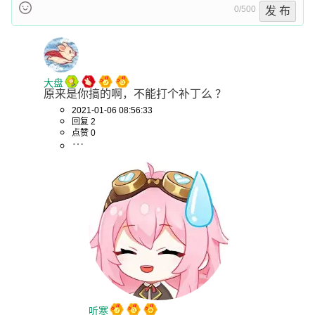
0/500
发 布
大盘
原来是你搞的啊，不能打个补丁么 ？
2021-01-06 08:56:33
回复 2
点赞 0
听寒