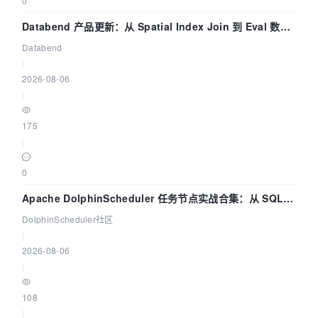
0
Databend 产品更新：从 Spatial Index Join 到 Eval 数据
管道
Databend
|
2026-08-06
|
175
|
0
Apache DolphinScheduler 任务节点实战合集：从 SQL、
DataX 到 Spark、Flink 一次配置全打通
DolphinScheduler社区
|
2026-08-06
|
108
|