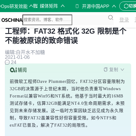
媒体矩阵
vOps研发效能
开源中国APP
切
登录
工程师：FAT32 格式化 32G 限制是个
不能被原谅的致命错误
编辑:白开水不加糖
2021-01-06
24
复制
前微软工程师Dave Plummer回忆，FAT32分区容量限制为
32GB的决策源于上世纪末期，当时他负责重写Windows 
Format以兼容Win95和NT系统。他基于当时最大的16MB
测试存储卡，估算32GB能满足NT4.0生命周期需求，未预
见到未来存储发展。这一临时方案因缺乏远见成为永久限
制，导致FAT32虽兼容性好但容量受限。如今NTFS和
exFAT已普及，解决了FAT32的局限性。