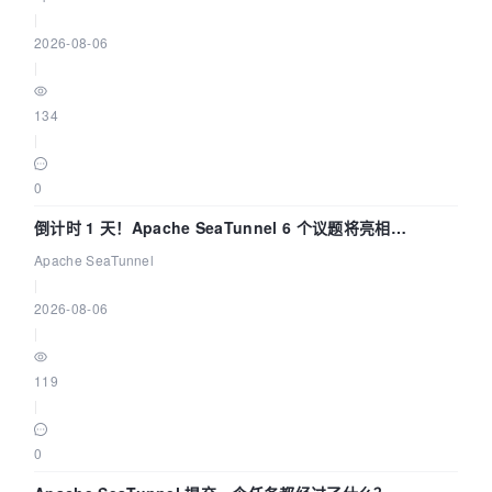
|
2026-08-06
|
134
|
0
倒计时 1 天！Apache SeaTunnel 6 个议题将亮相
Community Over Code Asia 2026
Apache SeaTunnel
|
2026-08-06
|
119
|
0