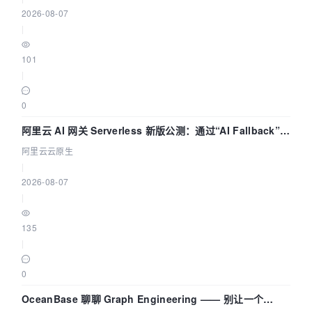
2026-08-07
|
101
|
0
阿里云 AI 网关 Serverless 新版公测：通过“AI Fallback”与
拓扑可视化构建 AI 流量治理底座
阿里云云原生
|
2026-08-07
|
135
|
0
OceanBase 聊聊 Graph Engineering —— 别让一个