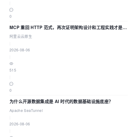
|
0
MCP 重回 HTTP 范式，再次证明架构设计和工程实践才是稀
缺资源
阿里云云原生
|
2026-08-06
|
515
|
0
为什么开源数据集成是 AI 时代的数据基础设施底座？
Apache SeaTunnel
|
2026-08-06
|