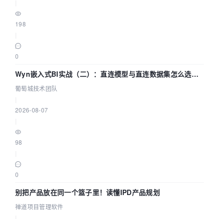
|
198
|
0
Wyn嵌入式BI实战（二）：直连模型与直连数据集怎么选，
参数为什么不生效？| 葡萄城技术团队
葡萄城技术团队
|
2026-08-07
|
98
|
0
别把产品放在同一个篮子里！读懂IPD产品规划
禅道项目管理软件
|