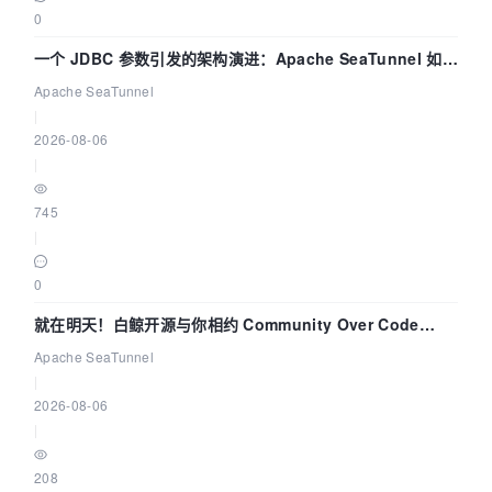
0
一个 JDBC 参数引发的架构演进：Apache SeaTunnel 如何
解决数据同步中的“定时 Flush”难题
Apache SeaTunnel
|
2026-08-06
|
745
|
0
就在明天！白鲸开源与你相约 Community Over Code
Asia 2026 主题演讲！
Apache SeaTunnel
|
2026-08-06
|
208