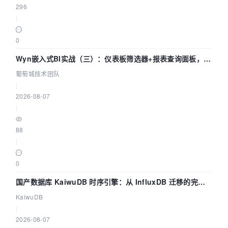
296
|
0
Wyn嵌入式BI实战（三）：仪表板筛选器+报表查询面板，参
数联动全闭环
葡萄城技术团队
|
2026-08-07
|
88
|
0
国产数据库 KaiwuDB 时序引擎：从 InfluxDB 迁移的完整
技术路径
KaiwuDB
|
2026-08-07