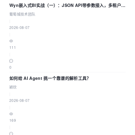
Wyn嵌入式BI实战（一）：JSON API带参数接入，多租户数
据源配置指南 | 葡萄城技术团队
葡萄城技术团队
|
2026-08-07
|
111
|
0
如何给 AI Agent 挑一个靠谱的解析工具？
颖欣
|
2026-08-07
|
169
|