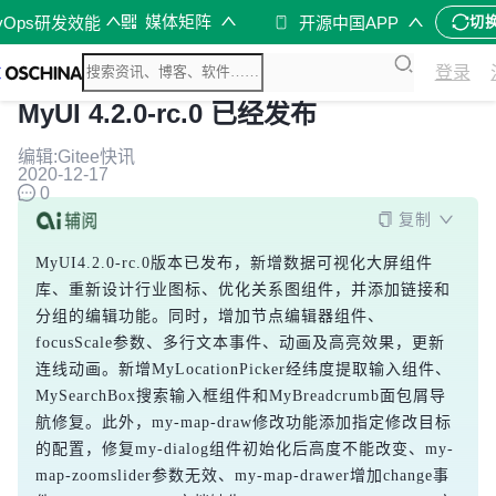
媒体矩阵
vOps研发效能
开源中国APP
切
登录
MyUI 4.2.0-rc.0 已经发布
编辑:Gitee快讯
2020-12-17
0
复制
MyUI4.2.0-rc.0版本已发布，新增数据可视化大屏组件
库、重新设计行业图标、优化关系图组件，并添加链接和
分组的编辑功能。同时，增加节点编辑器组件、
focusScale参数、多行文本事件、动画及高亮效果，更新
连线动画。新增MyLocationPicker经纬度提取输入组件、
MySearchBox搜索输入框组件和MyBreadcrumb面包屑导
航修复。此外，my-map-draw修改功能添加指定修改目标
的配置，修复my-dialog组件初始化后高度不能改变、my-
map-zoomslider参数无效、my-map-drawer增加change事