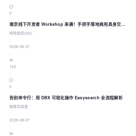
0
南京线下开发者 Workshop 来袭！手把手落地商用具身交互
智能 Agent 应用
哈哈欧尼OSC
|
2026-08-07
|
192
|
0
告别命令行：用 DBX 可视化操作 Easysearch 全流程解析
极限实验室
|
2026-08-07
|