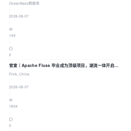
Agent 既当运动员又
OceanBase数据库
|
2026-08-07
|
149
|
0
官宣｜Apache Fluss 毕业成为顶级项目，湖流一体开启
Agentic Lake 全面实时化时代
Flink_China
|
2026-08-07
|
1804
|
0