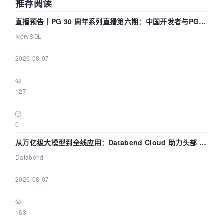
推荐阅读
直播预告｜PG 30 周年系列直播第六期：中国开发者与PG内
核——我们改得动吗？我们贡献了什么？
IvorySQL
|
2026-08-07
|
127
|
0
从万亿级大模型到全线应用：Databend Cloud 助力头部 AI
企业构建全链路 Trace 数据管道
Databend
|
2026-08-07
|
163
|