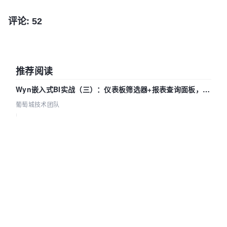
评论: 52
推荐阅读
Wyn嵌入式BI实战（三）：仪表板筛选器+报表查询面板，参
数联动全闭环
葡萄城技术团队
|
2026-08-07
|
40
|
0
Wyn嵌入式BI实战（二）：直连模型与直连数据集怎么选，
参数为什么不生效？| 葡萄城技术团队
葡萄城技术团队