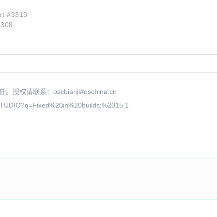
ort #3313
3308
系：oscbianji#oschina.cn
/STUDIO?q=Fixed%20in%20builds:%2015.1