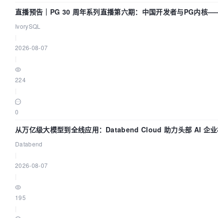
直播预告｜PG 30 周年系列直播第六期：中国开发者与PG内核
了什么？
IvorySQL
|
2026-08-07
|
224
|
0
从万亿级大模型到全线应用：Databend Cloud 助力头部 AI 企业
道
Databend
|
2026-08-07
|
195
|