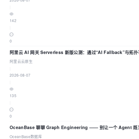
|
142
|
0
阿里云 AI 网关 Serverless 新版公测：通过“AI Fallback”
座
阿里云云原生
|
2026-08-07
|
135
|
0
OceanBase 聊聊 Graph Engineering —— 别让一个 Agen
OceanBase数据库