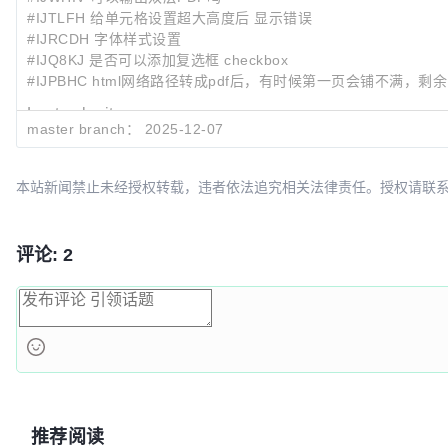
#IJTLFH 给单元格设置超大高度后 显示错误
#IJRCDH 字体样式设置
#IJQ8KJ 是否可以添加复选框 checkbox
#IJPBHC html网络路径转成pdf后，有时候第一页会铺不满，
Last submit:
master branch：
2025-12-07
549a76f9
!197
!196
更新版本
7a59252c
!196
更新版本
5aae3c12
更新版本
本站新闻禁止未经授权转载，违者依法追究相关法律责任。授权请联系：oscbia
评论: 2
推荐阅读