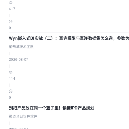
417
|
0
Wyn嵌入式BI实战（二）：直连模型与直连数据集怎么选，参数为
团队
葡萄城技术团队
|
2026-08-07
|
114
|
0
别把产品放在同一个篮子里！读懂IPD产品规划
禅道项目管理软件
|
2026-08-07