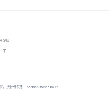
础开发吗
复一下
v6 (#4436)
s chunk filename
filename to avoid ca...
系：oscbianji#oschina.cn