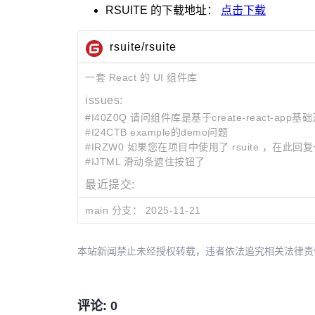
RSUITE
的下载地址：
点击下载
rsuite/rsuite
一套 React 的 UI 组件库
issues:
#I40Z0Q 请问组件库是基于create-react-app基
#I24CTB example的demo问题
#IRZW0 如果您在项目中使用了 rsuite ，在此回
#IJTML 滑动条遮住按钮了
最近提交:
e2958738
docs(guide): upgrading from v5 to 
main 分支：
2025-11-21
27610dd9
docs: fix duplicate build id in style
c6f2b961
docs: add version hash to global css 
本站新闻禁止未经授权转载，违者依法追究相关法律责任。授权请联
评论: 0