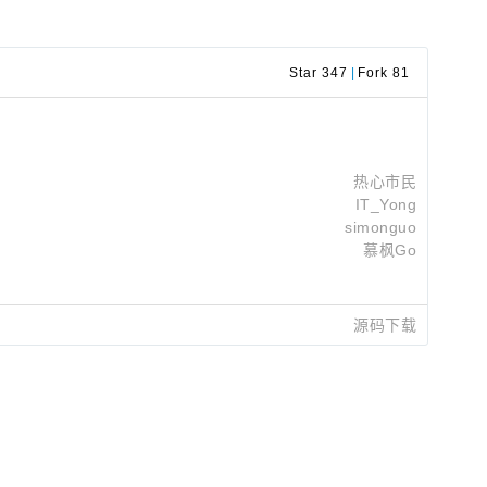
Star 347
|
Fork 81
热心市民
IT_Yong
simonguo
慕枫Go
simonguo
2025-11-21 18:57
源码下载
simonguo
2025-11-21 12:09
simonguo
2025-11-21 11:57