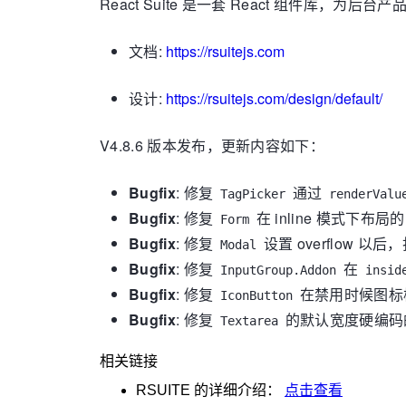
React Suite 是一套 React 组件库，为后台
文档:
https://rsuitejs.com
设计:
https://rsuitejs.com/design/default/
V4.8.6 版本发布，更新内容如下：
Bugfix
: 修复
通过
TagPicker
renderValu
Bugfix
: 修复
在 inline 模式下布
Form
Bugfix
: 修复
设置 overflow
Modal
Bugfix
: 修复
在
InputGroup.Addon
insid
Bugfix
: 修复
在禁用时候图标
IconButton
Bugfix
: 修复
的默认宽度硬编码
Textarea
相关链接
RSUITE
的详细介绍：
点击查看