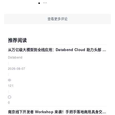
查看更多评论
推荐阅读
从万亿级大模型到全线应用：Databend Cloud 助力头部 AI
企业构建全链路 Trace 数据管道
Databend
|
2026-08-07
|
121
|
0
南京线下开发者 Workshop 来袭！手把手落地商用具身交互