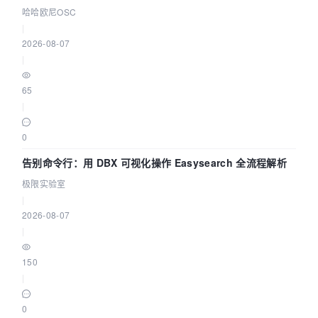
智能 Agent 应用
哈哈欧尼OSC
|
2026-08-07
|
65
|
0
告别命令行：用 DBX 可视化操作 Easysearch 全流程解析
极限实验室
|
2026-08-07
|
150
|
0