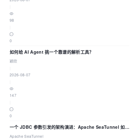
|
98
|
0
如何给 AI Agent 挑一个靠谱的解析工具？
颖欣
|
2026-08-07
|
147
|
0
一个 JDBC 参数引发的架构演进：Apache SeaTunnel 如何
解决数据同步中的“定时 Flush”难题
Apache SeaTunnel