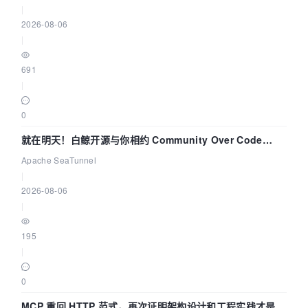
|
2026-08-06
|
691
|
0
就在明天！白鲸开源与你相约 Community Over Code
Asia 2026 主题演讲！
Apache SeaTunnel
|
2026-08-06
|
195
|
0
MCP 重回 HTTP 范式，再次证明架构设计和工程实践才是稀