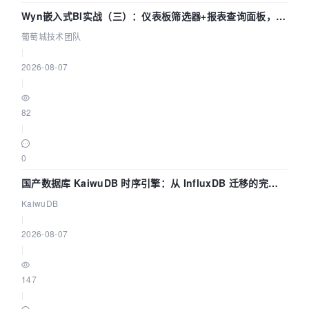
Wyn嵌入式BI实战（三）：仪表板筛选器+报表查询面板，参
数联动全闭环
葡萄城技术团队
|
2026-08-07
|
82
|
0
国产数据库 KaiwuDB 时序引擎：从 InfluxDB 迁移的完整
技术路径
KaiwuDB
|
2026-08-07
|
147
|