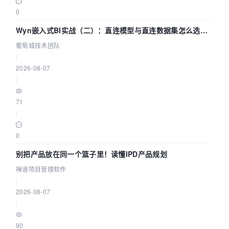
0
Wyn嵌入式BI实战（二）：直连模型与直连数据集怎么选，
参数为什么不生效？| 葡萄城技术团队
葡萄城技术团队
|
2026-08-07
|
71
|
0
别把产品放在同一个篮子里！读懂IPD产品规划
禅道项目管理软件
|
2026-08-07
|
90