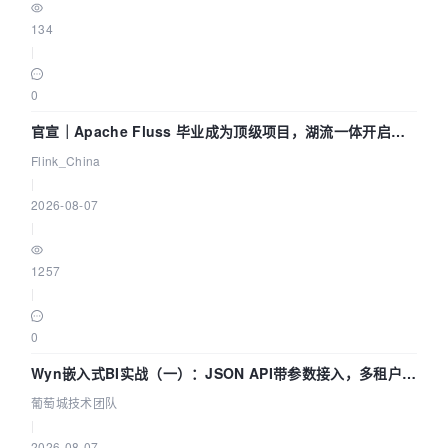
134
|
0
官宣｜Apache Fluss 毕业成为顶级项目，湖流一体开启
Agentic Lake 全面实时化时代
Flink_China
|
2026-08-07
|
1257
|
0
Wyn嵌入式BI实战（一）：JSON API带参数接入，多租户数
据源配置指南 | 葡萄城技术团队
葡萄城技术团队
|
2026-08-07