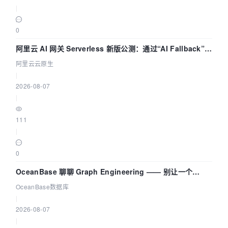
|
0
阿里云 AI 网关 Serverless 新版公测：通过“AI Fallback”与
拓扑可视化构建 AI 流量治理底座
阿里云云原生
|
2026-08-07
|
111
|
0
OceanBase 聊聊 Graph Engineering —— 别让一个
Agent 既当运动员又
OceanBase数据库
|
2026-08-07
|