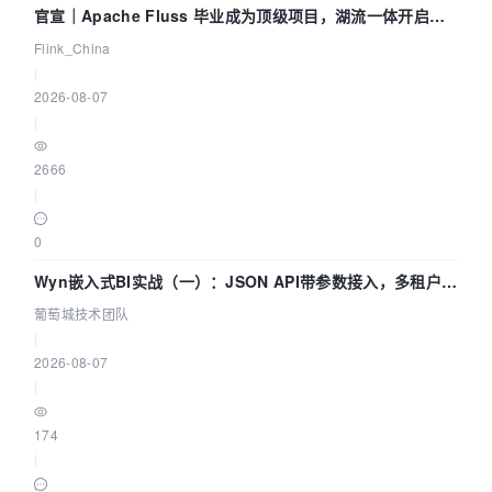
官宣｜Apache Fluss 毕业成为顶级项目，湖流一体开启
Agentic Lake 全面实时化时代
Flink_China
|
2026-08-07
|
2666
|
0
Wyn嵌入式BI实战（一）：JSON API带参数接入，多租户数
据源配置指南 | 葡萄城技术团队
葡萄城技术团队
|
2026-08-07
|
174
|