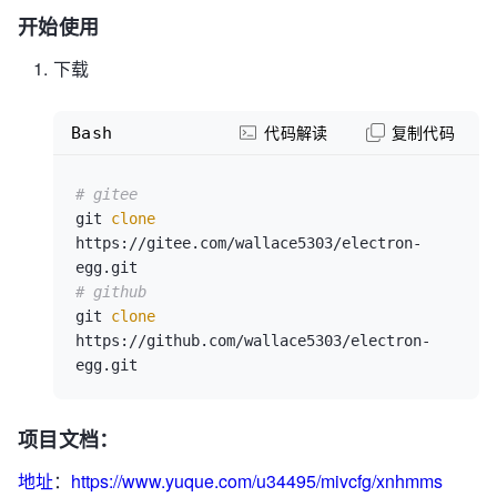
开始使用
下载
Bash
代码解读
复制代码
# gitee
git 
clone
https://gitee.com/wallace5303/electron-
# github
git 
clone
https://github.com/wallace5303/electron-
项目文档：
地址
：
https://www.yuque.com/u34495/mivcfg/xnhmms