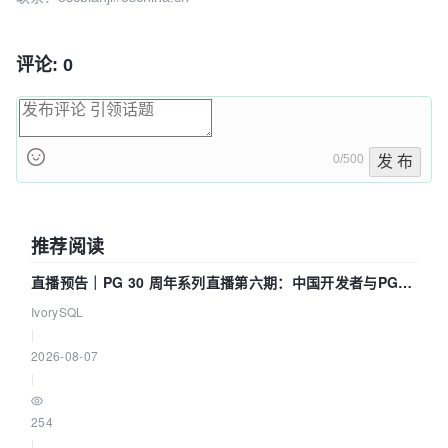
评论: 0
0/500
发 布
推荐阅读
直播预告｜PG 30 周年系列直播第六期：中国开发者与PG内
核——我们改得动吗？我们贡献了什么？
IvorySQL
|
2026-08-07
|
254
|