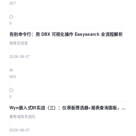
307
|
0
告别命令行：用 DBX 可视化操作 Easysearch 全流程解析
极限实验室
|
2026-08-07
|
505
|
0
Wyn嵌入式BI实战（三）：仪表板筛选器+报表查询面板，参
数联动全闭环
葡萄城技术团队
|
2026-08-07