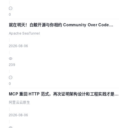
|
0
就在明天！白鲸开源与你相约 Community Over Code
Asia 2026 主题演讲！
Apache SeaTunnel
|
2026-08-06
|
239
|
0
MCP 重回 HTTP 范式，再次证明架构设计和工程实践才是稀
缺资源
阿里云云原生
|
2026-08-06
|