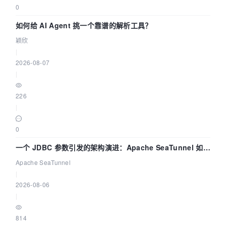
0
如何给 AI Agent 挑一个靠谱的解析工具？
颖欣
|
2026-08-07
|
226
|
0
一个 JDBC 参数引发的架构演进：Apache SeaTunnel 如何
解决数据同步中的“定时 Flush”难题
Apache SeaTunnel
|
2026-08-06
|
814