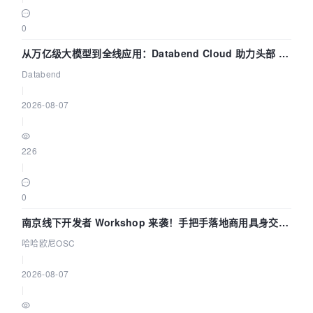
0
从万亿级大模型到全线应用：Databend Cloud 助力头部 AI
企业构建全链路 Trace 数据管道
Databend
|
2026-08-07
|
226
|
0
南京线下开发者 Workshop 来袭！手把手落地商用具身交互
智能 Agent 应用
哈哈欧尼OSC
|
2026-08-07
|