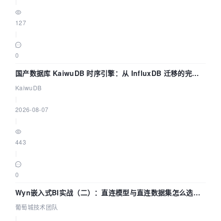
|
127
|
0
国产数据库 KaiwuDB 时序引擎：从 InfluxDB 迁移的完整
技术路径
KaiwuDB
|
2026-08-07
|
443
|
0
Wyn嵌入式BI实战（二）：直连模型与直连数据集怎么选，
参数为什么不生效？| 葡萄城技术团队
葡萄城技术团队
|