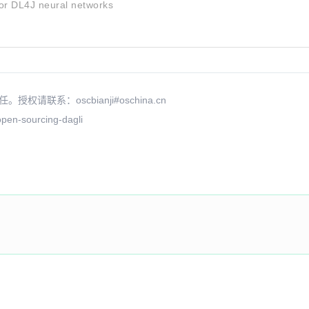
for DL4J neural networks
系：oscbianji#oschina.cn
pen-sourcing-dagli