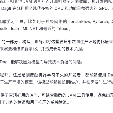
于 Java（和其他 JVM 语言）的开源机器学习函数库，其
agli 充分利用了现代多核的 CPU 和功能日益强大的 GP
习工具，比如用于神经网络的 TensorFlow, PyTorch, D
it-learn, ML.NET 和最近的 Tribuo。
）的一部分，构建、训练和将这些管道部署到生产环境仍比原
未来演变和维护复杂化，并造成长期的技术负担。
们希望 Dagli 能解决因为模型而导致技术负担的问题。
学习工程师，还是是刚接触机器学习不久的开发者，都能够使用 D
适用于生产环境的模型，该模型能够被长期维护，并在需要时进行扩
提供了直观好用的 API，可结合熟悉的 JVM 工具使用，避免出
定用于训练的管道和用于推理的单独管道。