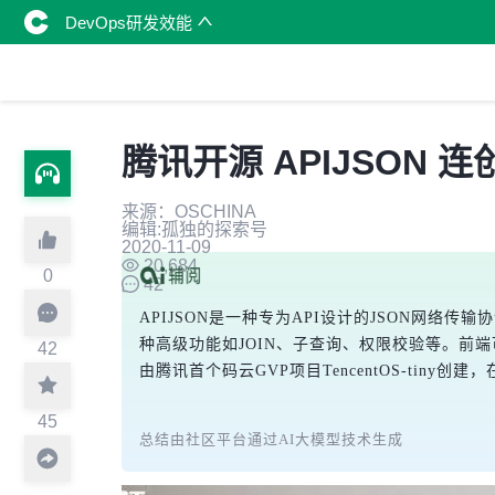
DevOps研发效能
腾讯开源 APIJSON 
来源：OSCHINA
编辑:孤独的探索号
2020-11-09
20,684
0
42
APIJSON是一种专为API设计的JSON网
种高级功能如JOIN、子查询、权限校验等。前端
42
由腾讯首个码云GVP项目TencentOS-tiny
45
总结由社区平台通过AI大模型技术生成