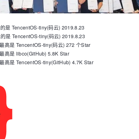
centOS-tiny(码云) 2019.8.23
ncentOS-tiny(码云) 2019.8.23
encentOS-tiny(码云) 272 个Star
ibco(GitHub) 5.8K Star
ncentOS-tiny(GitHub) 4.7K Star