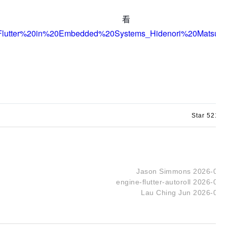
查看
%20Flutter%20in%20Embedded%20Systems_Hidenori%20Matsuba
Star 521
|
F
Jason Simmons
2026-07-
engine-flutter-autoroll
2026-07-
Lau Ching Jun
2026-07-