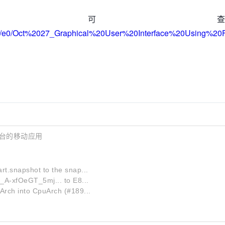
情可
eu2020/e0/Oct%2027_Graphical%20User%20Interface%20Using
平台的移动应用
t.snapshot to the snap...
T_A-xfOeGT_5mj... to E8...
Arch into CpuArch (#189...