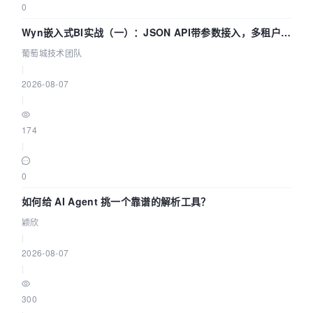
0
Wyn嵌入式BI实战（一）：JSON API带参数接入，多租户数
据源配置指南 | 葡萄城技术团队
葡萄城技术团队
|
2026-08-07
|
174
|
0
如何给 AI Agent 挑一个靠谱的解析工具？
颖欣
|
2026-08-07
|
300