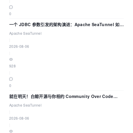
|
0
一个 JDBC 参数引发的架构演进：Apache SeaTunnel 如何
解决数据同步中的“定时 Flush”难题
Apache SeaTunnel
|
2026-08-06
|
928
|
0
就在明天！白鲸开源与你相约 Community Over Code
Asia 2026 主题演讲！
Apache SeaTunnel
|
2026-08-06
|