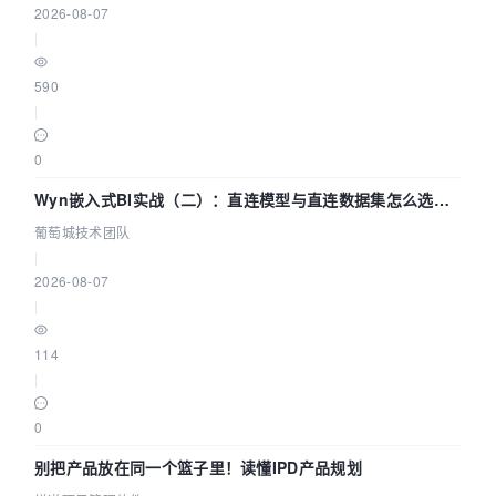
2026-08-07
|
590
|
0
Wyn嵌入式BI实战（二）：直连模型与直连数据集怎么选，
参数为什么不生效？| 葡萄城技术团队
葡萄城技术团队
|
2026-08-07
|
114
|
0
别把产品放在同一个篮子里！读懂IPD产品规划