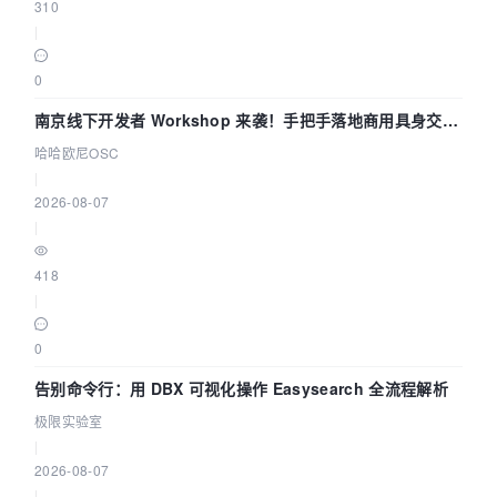
310
|
0
南京线下开发者 Workshop 来袭！手把手落地商用具身交互
智能 Agent 应用
哈哈欧尼OSC
|
2026-08-07
|
418
|
0
告别命令行：用 DBX 可视化操作 Easysearch 全流程解析
极限实验室
|
2026-08-07
|