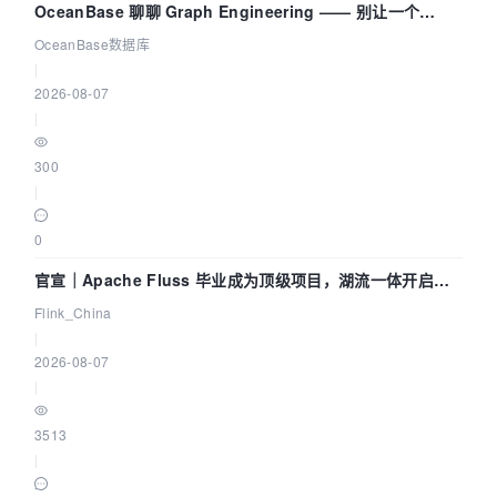
OceanBase 聊聊 Graph Engineering —— 别让一个
Agent 既当运动员又
OceanBase数据库
|
2026-08-07
|
300
|
0
官宣｜Apache Fluss 毕业成为顶级项目，湖流一体开启
Agentic Lake 全面实时化时代
Flink_China
|
2026-08-07
|
3513
|