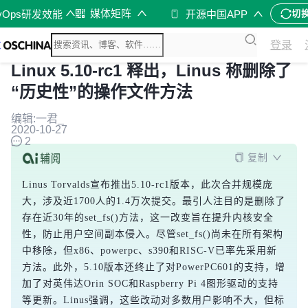
媒体矩阵
vOps研发效能
开源中国APP
切
登录
Linux 5.10-rc1 释出，Linus 称删除了
“历史性”的操作文件方法
编辑:一君_
2020-10-27
2
复制
Linus Torvalds宣布推出5.10-rc1版本，此次合并规模庞
大，涉及近1700人的1.4万次提交。最引人注目的是删除了
存在近30年的set_fs()方法，这一改变旨在提升内核安全
性，防止用户空间副本侵入。尽管set_fs()尚未在所有架构
中移除，但x86、powerpc、s390和RISC-V已率先采用新
方法。此外，5.10版本还终止了对PowerPC601的支持，增
加了对英伟达Orin SOC和Raspberry Pi 4图形驱动的支持
等更新。Linus强调，这些改动对多数用户影响不大，但标