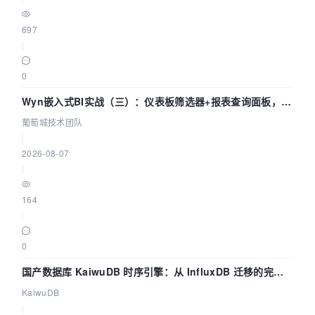
697
|
0
Wyn嵌入式BI实战（三）：仪表板筛选器+报表查询面板，参
数联动全闭环
葡萄城技术团队
|
2026-08-07
|
164
|
0
国产数据库 KaiwuDB 时序引擎：从 InfluxDB 迁移的完整
技术路径
KaiwuDB
|