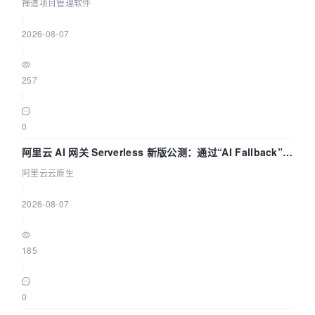
禅道项目管理软件
|
2026-08-07
|
257
|
0
阿里云 AI 网关 Serverless 新版公测：通过“AI Fallback”与
拓扑可视化构建 AI 流量治理底座
阿里云云原生
|
2026-08-07
|
185
|
0