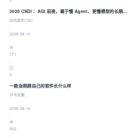
2026 CSDI ：AGI 前夜，属于懂 Agent、更懂模型的长期深
耕企业
哈哈欧尼OSC
|
2026-08-10
|
771
|
0
一款会照顾自己的软件长什么样
乒乓狂魔
|
2026-08-10
|
252
|