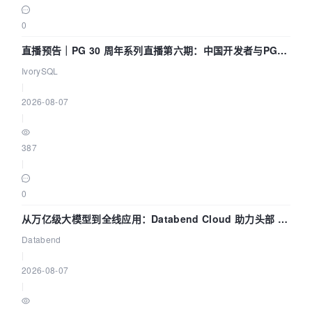
0
直播预告｜PG 30 周年系列直播第六期：中国开发者与PG内
核——我们改得动吗？我们贡献了什么？
IvorySQL
|
2026-08-07
|
387
|
0
从万亿级大模型到全线应用：Databend Cloud 助力头部 AI
企业构建全链路 Trace 数据管道
Databend
|
2026-08-07
|