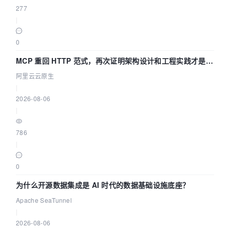
277
|
0
MCP 重回 HTTP 范式，再次证明架构设计和工程实践才是稀
缺资源
阿里云云原生
|
2026-08-06
|
786
|
0
为什么开源数据集成是 AI 时代的数据基础设施底座？
Apache SeaTunnel
|
2026-08-06