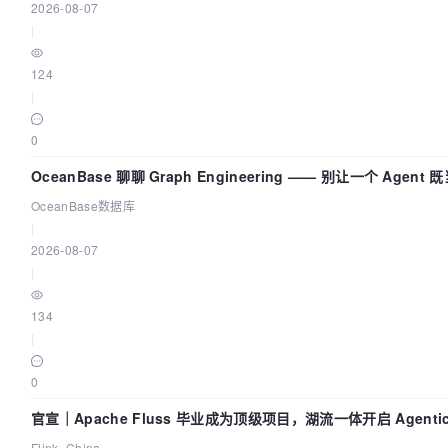
2026-08-07
|
124
|
0
OceanBase 聊聊 Graph Engineering —— 别让一个 Agen
OceanBase数据库
|
2026-08-07
|
134
|
0
官宣｜Apache Fluss 毕业成为顶级项目，湖流一体开启 Agentic
时化时代
Flink_China