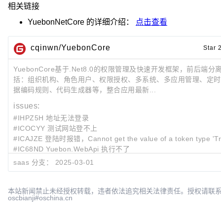
相关链接
YuebonNetCore
的详细介绍：
点击查看
cqinwn/YuebonCore
Star 
YuebonCore基于.Net8.0的权限管理及快速开发框架，前后端
括：组织机构、角色用户、权限授权、多系统、多应用管理、定时
据编码规则、代码生成器等，整合应用最新...
issues:
#IHPZ5H 地址无法登录
#ICOCYY 测试网站登不上
#ICAJZE 登陆时报错，Cannot get the value of a token type 'True
#IC68ND Yuebon.WebApi 执行不了
#IBPJSE [编译错误] 现在项目升级到了.net8,但是Dockerfile还是
saas 分支：
2025-03-01
最近提交:
bb8d821b
修改
cqinwn
202
本站新闻禁止未经授权转载，违者依法追究相关法律责任。授权请联
oscbianji#oschina.cn
6f0f8e39
修复获取当前用户
cqinwn
202
a6bb8a90
!171
登录验证码不区分大小写
cqinwn
202