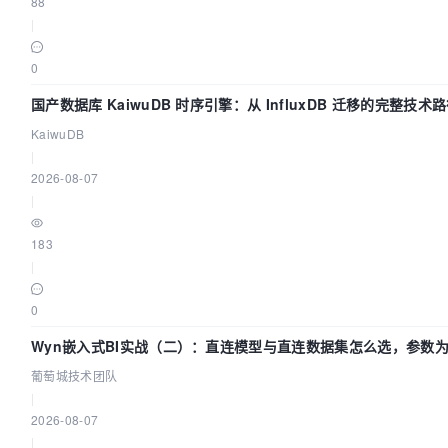
88
|
0
国产数据库 KaiwuDB 时序引擎：从 InfluxDB 迁移的完整技术
KaiwuDB
|
2026-08-07
|
183
|
0
Wyn嵌入式BI实战（二）：直连模型与直连数据集怎么选，参数为
葡萄城技术团队
葡萄城技术团队
|
2026-08-07
|