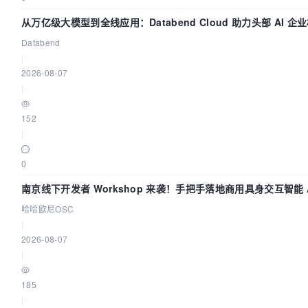
从万亿级大模型到全线应用：Databend Cloud 助力头部 AI 
Trace 数据管道
Databend
|
2026-08-07
|
152
|
0
南京线下开发者 Workshop 来袭！手把手落地商用具身交互智能 A
哈哈欧尼OSC
|
2026-08-07
|
185
|