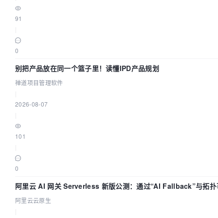
91
|
0
别把产品放在同一个篮子里！读懂IPD产品规划
禅道项目管理软件
|
2026-08-07
|
101
|
0
阿里云 AI 网关 Serverless 新版公测：通过“AI Fallback”与
流量治理底座
阿里云云原生
|