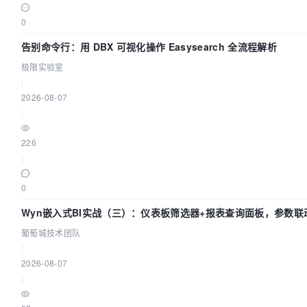
0
告别命令行：用 DBX 可视化操作 Easysearch 全流程解析
极限实验室
|
2026-08-07
|
226
|
0
Wyn嵌入式BI实战（三）：仪表板筛选器+报表查询面板，参数联
葡萄城技术团队
|
2026-08-07
|