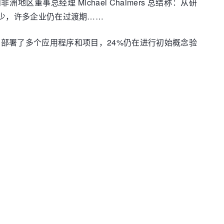
洲地区董事总经理 Michael Chalmers 总结称：从研
很少，许多企业仍在过渡期……
%在云中部署了多个应用程序和项目，24%仍在进行初始概念验