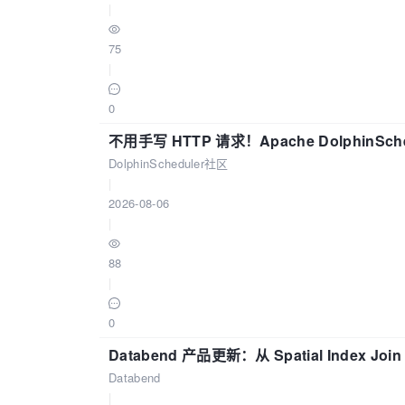
|
75
|
0
不用手写 HTTP 请求！Apache DolphinSch
DolphinScheduler社区
|
2026-08-06
|
88
|
0
Databend 产品更新：从 Spatial Index Joi
Databend
|