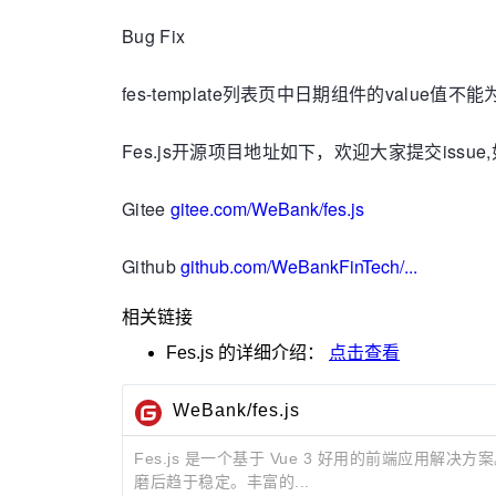
Bug Fix
fes-template列表页中日期组件的value值不能
Fes.js开源项目地址如下，欢迎大家提交issue
Gitee
gitee.com/WeBank/fes.js
Github
github.com/WeBankFinTech/...
相关链接
Fes.js
的详细介绍：
点击查看
WeBank/fes.js
Fes.js 是一个基于 Vue 3 好用的前端
磨后趋于稳定。丰富的...