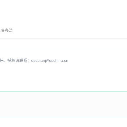
上解决办法
系：oscbianji#oschina.cn