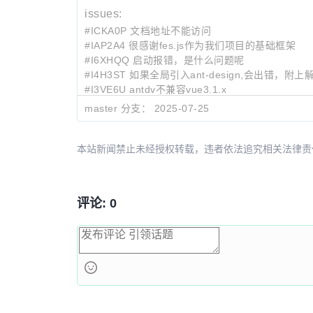
issues:
#ICKA0P 文档地址不能访问
#IAP2A4 很感谢fes.js作为我们项目的基础框架
#I6XHQQ 启动报错，是什么问题呢
#I4H3ST 如果全局引入ant-design,会出错，附
#I3VE6U antdv不兼容vue3.1.x
master 分支：
2025-07-25
最近提交:
effd1378
fix: 优化模版样式
ee2a6d85
chore: v3.4.12
本站新闻禁止未经授权转载，违者依法追究相关法律责任。授权请联
bc715542
fix: upgrade app
评论: 0