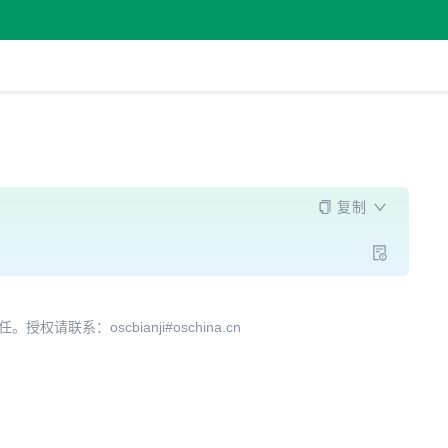
复制
系：oscbianji#oschina.cn