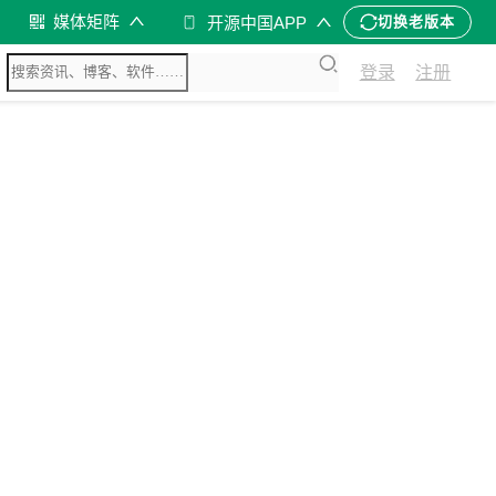
媒体矩阵
开源中国APP
切换老版本
登录
注册