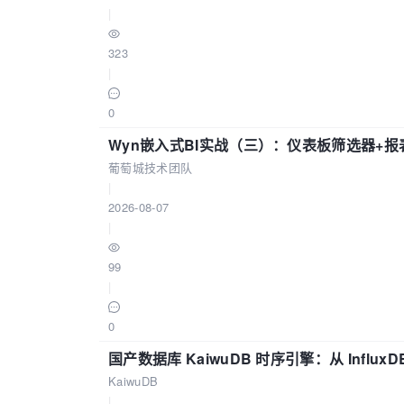
|
323
|
0
Wyn嵌入式BI实战（三）：仪表板筛选器+
葡萄城技术团队
|
2026-08-07
|
99
|
0
国产数据库 KaiwuDB 时序引擎：从 Influ
KaiwuDB
|