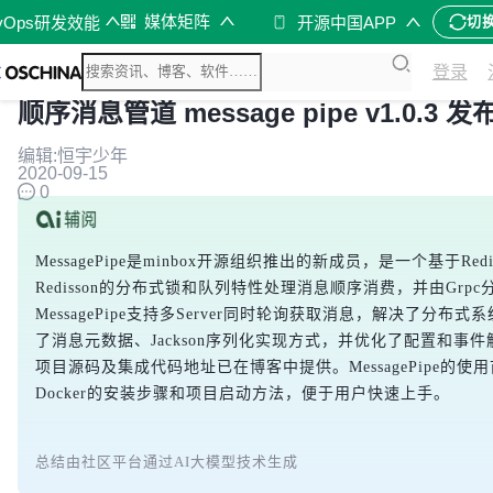
媒体矩阵
vOps研发效能
开源中国APP
切
登录
顺序消息管道 message pipe v1.0
编辑:恒宇少年
2020-09-15
0
MessagePipe是minbox开源组织推出的新成员，是一个基于
Redisson的分布式锁和队列特性处理消息顺序消费，并由Gr
MessagePipe支持多Server同时轮询获取消息，解决了分布
了消息元数据、Jackson序列化实现方式，并优化了配置和事件
项目源码及集成代码地址已在博客中提供。MessagePipe的使
Docker的安装步骤和项目启动方法，便于用户快速上手。
总结由社区平台通过AI大模型技术生成