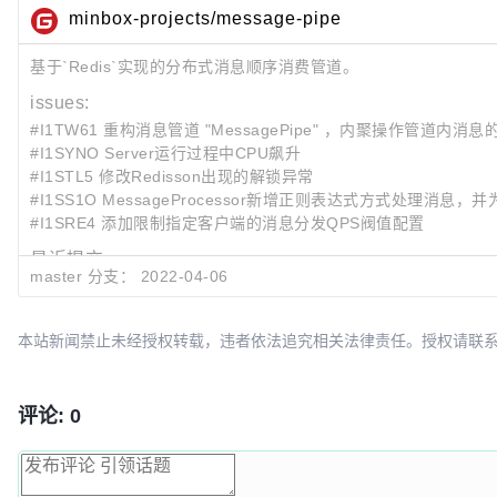
minbox-projects/message-pipe
基于`Redis`实现的分布式消息顺序消费管道。
issues:
#I1TW61 重构消息管道 "MessagePipe" ，内聚操作管道内消息
#I1SYNO Server运行过程中CPU飙升
#I1STL5 修改Redisson出现的解锁异常
#I1SS1O MessageProcessor新增正则表达式方式处理消
#I1SRE4 添加限制指定客户端的消息分发QPS阀值配置
最近提交:
master 分支：
2022-04-06
f8917ea1
发布1.0.6版本
bbd23f62
Merge branch 'develop'
13c71a9a
升级grpc版本
本站新闻禁止未经授权转载，违者依法追究相关法律责任。授权请联系：oscbia
评论: 0