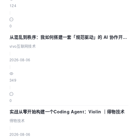
124
|
0
从混乱到秩序：我如何搭建一套「规范驱动」的 AI 协作开发
体系
vivo互联网技术
|
2026-08-06
|
349
|
0
实战从零开始构建一个Coding Agent：Violin ｜得物技术
得物技术
|
2026-08-06