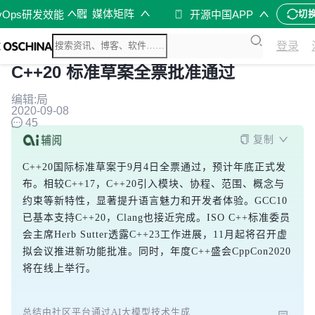
媒体矩阵
vOps研发效能
开源中国APP
切
登录
C++20 标准草案全票批准通过
编辑:局
2020-09-08
45
复制
C++20国际标准草案于9月4日全票通过，预计年底正式发
布。相较C++17，C++20引入模块、协程、范围、概念与
约束等新特性，显著提升语言魅力和开发者体验。GCC10
已基本支持C++20，Clang也接近完成。ISO C++标准委员
会主席Herb Sutter透露C++23工作进展，11月起将召开虚
拟会议推进新功能批准。同时，年度C++盛会CppCon2020
将在线上举行。
总结由社区平台通过AI大模型技术生成