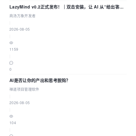
LazyMind v0.2正式发布！｜双击安装，让 AI 从“给出答案”
走到“完成交付”
商汤万象开发者
|
2026-08-05
|
1159
|
0
AI是否让你的产出和思考脱钩？
禅道项目管理软件
|
2026-08-05
|
104
|