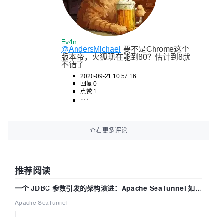
Ev4n
@AndersMichael
要不是Chrome这个
版本帝，火狐现在能到80？估计到8就
不错了
2020-09-21 10:57:16
回复 0
点赞 1
查看更多评论
推荐阅读
一个 JDBC 参数引发的架构演进：Apache SeaTunnel 如何
解决数据同步中的“定时 Flush”难题
Apache SeaTunnel
|