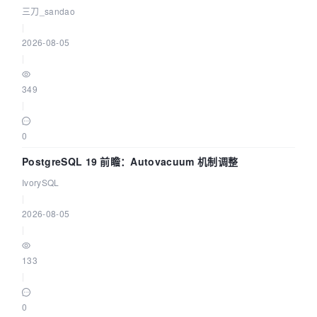
三刀_sandao
|
2026-08-05
|
349
|
0
PostgreSQL 19 前瞻：Autovacuum 机制调整
IvorySQL
|
2026-08-05
|
133
|
0