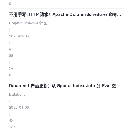
0
不用手写 HTTP 请求！Apache DolphinScheduler 命令行
dsctl 两分钟上手
DolphinScheduler社区
|
2026-08-06
|
88
|
0
Databend 产品更新：从 Spatial Index Join 到 Eval 数据
管道
Databend
|
2026-08-06
|
126