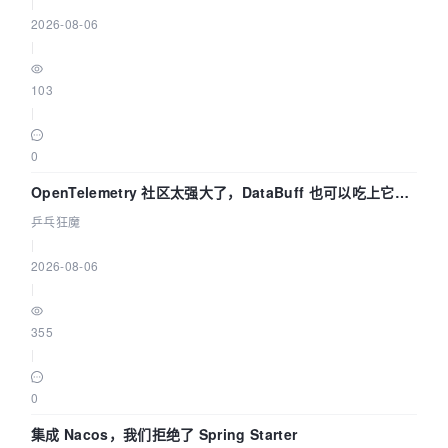
|
2026-08-06
|
103
|
0
OpenTelemetry 社区太强大了，DataBuff 也可以吃上它的
eBPF 链路了
乒乓狂魔
|
2026-08-06
|
355
|
0
集成 Nacos，我们拒绝了 Spring Starter