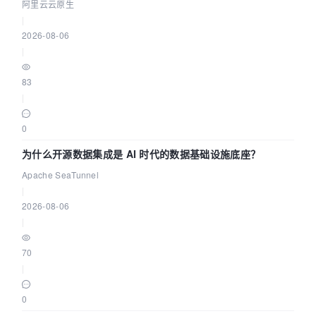
缺资源
阿里云云原生
|
2026-08-06
|
83
|
0
为什么开源数据集成是 AI 时代的数据基础设施底座？
Apache SeaTunnel
|
2026-08-06
|
70
|
0