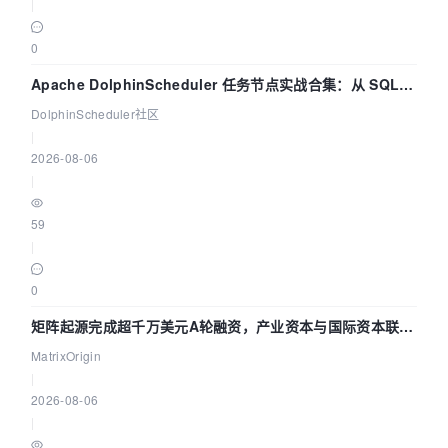
|
0
Apache DolphinScheduler 任务节点实战合集：从 SQL、
DataX 到 Spark、Flink 一次配置全打通
DolphinScheduler社区
|
2026-08-06
|
59
|
0
矩阵起源完成超千万美元A轮融资，产业资本与国际资本联手
押注企业级AI基础设施赛道
MatrixOrigin
|
2026-08-06
|