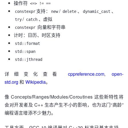
操作符
<=> != ==
支持：
/
、
、
constexpr
new
delete
dynamic_cast
/
、虚拟
try
catch
向量和字符串
constexpr
计时：日历、时区支持
std::format
std::span
std::jthread
详细变化查看
cppreference.com
,
open-
std.org
和
Wikipedia
。
像 Concepts/Ranges/Modules/Coroutines 这些新特性将
会对开发者及 C++ 生态产生不小的影响，也为这门“高龄”
编程语言增添不少魅力。
工具方面，GCC 10 编译器对 C++20 标准已基本支持，