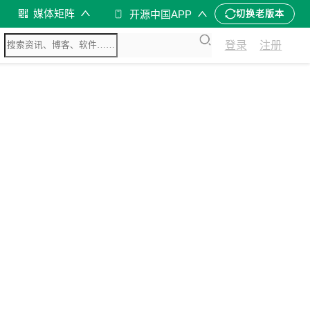
媒体矩阵
开源中国APP
切换老版本
登录
注册