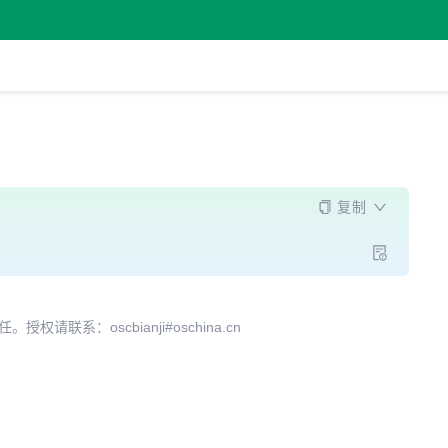
复制
系：oscbianji#oschina.cn