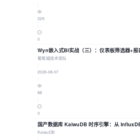
|
226
|
0
Wyn嵌入式BI实战（三）：仪表板筛选器+
葡萄城技术团队
|
2026-08-07
|
88
|
0
国产数据库 KaiwuDB 时序引擎：从 Influ
KaiwuDB
|