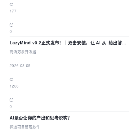
177
|
0
LazyMind v0.2正式发布！｜双击安装，让 AI 从“给出答案”
走到“完成交付”
商汤万象开发者
|
2026-08-05
|
1266
|
0
AI是否让你的产出和思考脱钩？
禅道项目管理软件
|