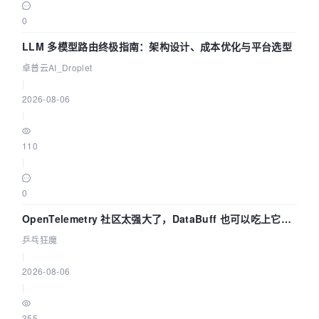
0
LLM 多模型路由终极指南：架构设计、成本优化与平台选型
卓普云AI_Droplet
|
2026-08-06
|
110
|
0
OpenTelemetry 社区太强大了，DataBuff 也可以吃上它的
eBPF 链路了
乒乓狂魔
|
2026-08-06
|
355