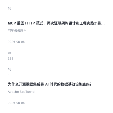
|
0
MCP 重回 HTTP 范式，再次证明架构设计和工程实践才是稀
缺资源
阿里云云原生
|
2026-08-06
|
223
|
0
为什么开源数据集成是 AI 时代的数据基础设施底座？
Apache SeaTunnel
|
2026-08-06
|