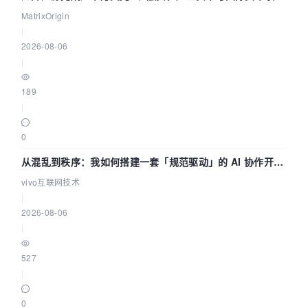
押注企业级AI基础设施赛道
MatrixOrigin
|
2026-08-06
|
189
|
0
从混乱到秩序：我如何搭建一套「规范驱动」的 AI 协作开发
体系
vivo互联网技术
|
2026-08-06
|
527
|
0