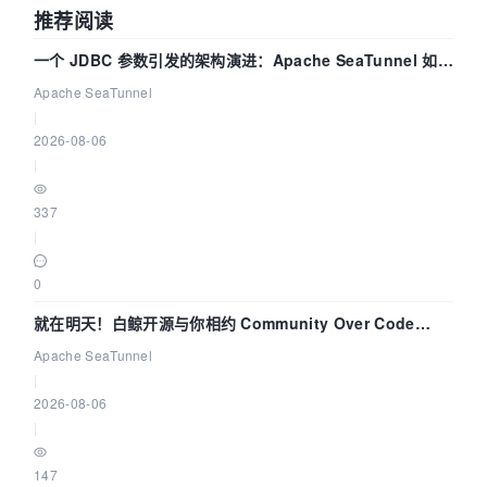
推荐阅读
一个 JDBC 参数引发的架构演进：Apache SeaTunnel 如何
解决数据同步中的“定时 Flush”难题
Apache SeaTunnel
|
2026-08-06
|
337
|
0
就在明天！白鲸开源与你相约 Community Over Code
Asia 2026 主题演讲！
Apache SeaTunnel
|
2026-08-06
|
147