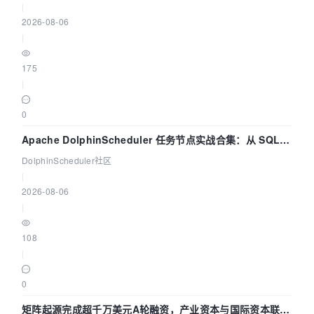
|
2026-08-06
|
175
|
0
Apache DolphinScheduler 任务节点实战合集：从 SQL、
DataX 到 Spark、Flink 一次配置全打通
DolphinScheduler社区
|
2026-08-06
|
108
|
0
矩阵起源完成超千万美元A轮融资，产业资本与国际资本联手