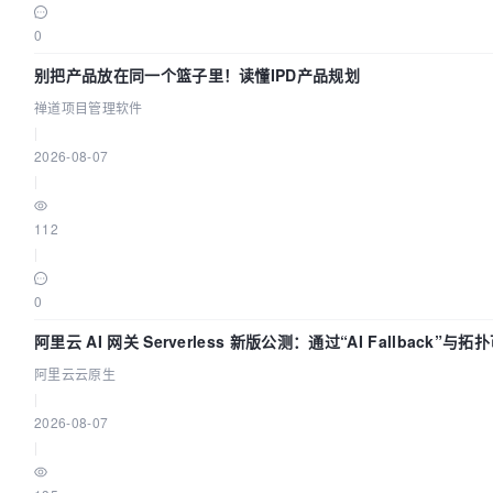
0
别把产品放在同一个篮子里！读懂IPD产品规划
禅道项目管理软件
|
2026-08-07
|
112
|
0
阿里云 AI 网关 Serverless 新版公测：通过“AI Fallback”与
流量治理底座
阿里云云原生
|
2026-08-07
|