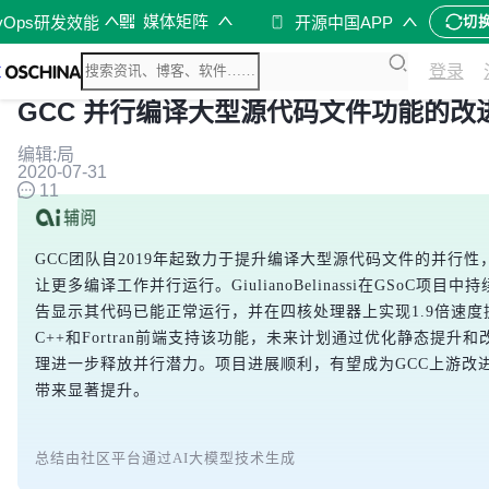
媒体矩阵
vOps研发效能
开源中国APP
切
登录
GCC 并行编译大型源代码文件功能的改
编辑:局
2020-07-31
11
GCC团队自2019年起致力于提升编译大型源代码文件的并行性
让更多编译工作并行运行。GiulianoBelinassi在GSoC项目
告显示其代码已能正常运行，并在四核处理器上实现1.9倍速度
C++和Fortran前端支持该功能，未来计划通过优化静态提升
理进一步释放并行潜力。项目进展顺利，有望成为GCC上游改
带来显著提升。
总结由社区平台通过AI大模型技术生成