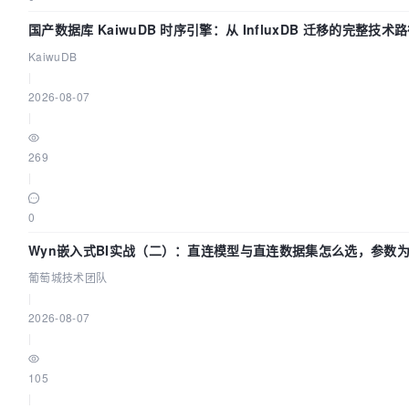
国产数据库 KaiwuDB 时序引擎：从 InfluxDB 迁移的完整技术
KaiwuDB
|
2026-08-07
|
269
|
0
Wyn嵌入式BI实战（二）：直连模型与直连数据集怎么选，参数为
葡萄城技术团队
葡萄城技术团队
|
2026-08-07
|
105
|