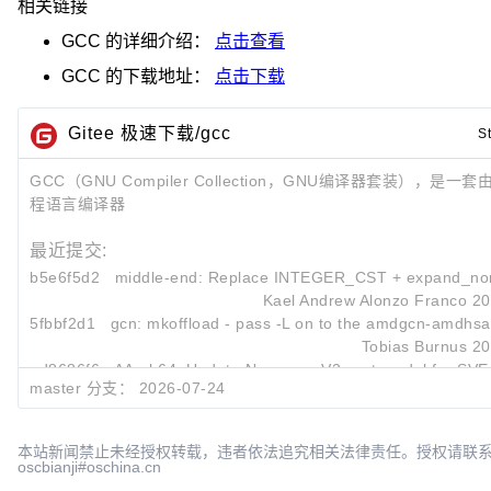
相关链接
GCC
的详细介绍：
点击查看
GCC
的下载地址：
点击下载
Gitee 极速下载/gcc
S
GCC（GNU Compiler Collection，GNU编译器套装），是一套
程语言编译器
最近提交:
b5e6f5d2
middle-end: Replace INTEGER_CST + expand_norma
Kael Andrew Alonzo Franco
20
5fbbf2d1
gcn: mkoffload - pass -L on to the amdgcn-amdhsa 
Tobias Burnus
20
ad8686f6
AArch64: Update Neoverse V2 cost model for SVE s
master 分支：
2026-07-24
Pengfei Li
20
本站新闻禁止未经授权转载，违者依法追究相关法律责任。授权请联
oscbianji#oschina.cn