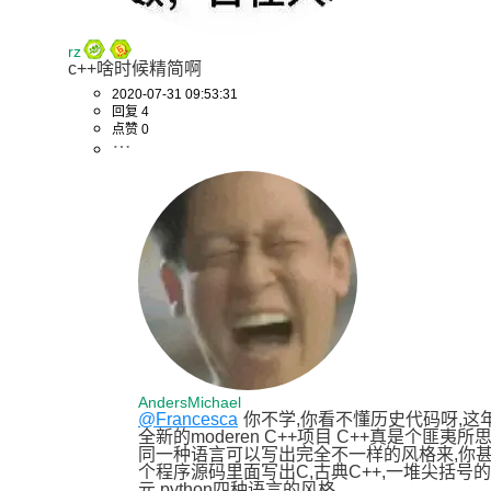
rz
c++啥时候精简啊
2020-07-31 09:53:31
回复 4
点赞 0
AndersMichael
@Francesca
你不学,你看不懂历史代码呀,这
全新的moderen C++项目 C++真是个匪夷所
同一种语言可以写出完全不一样的风格来,你
个程序源码里面写出C,古典C++,一堆尖括号
元,python四种语言的风格...