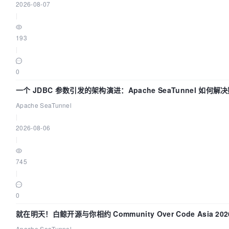
2026-08-07
|
193
|
0
一个 JDBC 参数引发的架构演进：Apache SeaTunnel 如何
“定时 Flush”难题
Apache SeaTunnel
|
2026-08-06
|
745
|
0
就在明天！白鲸开源与你相约 Community Over Code Asia 2
Apache SeaTunnel