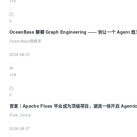
135
|
0
OceanBase 聊聊 Graph Engineering —— 别让一个 Agen
OceanBase数据库
|
2026-08-07
|
149
|
0
官宣｜Apache Fluss 毕业成为顶级项目，湖流一体开启 Agentic
时化时代
Flink_China
|
2026-08-07
|