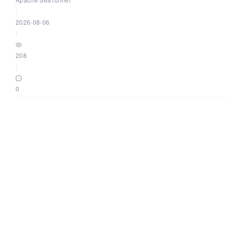
|
2026-08-06
|
208
|
0
MCP 重回 HTTP 范式，再次证明架构设计和工程实践才是稀缺资
阿里云云原生
|
2026-08-06
|
537
|
0