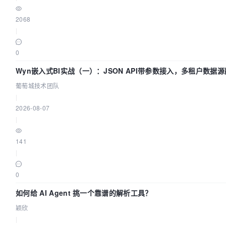
2068
|
0
Wyn嵌入式BI实战（一）：JSON API带参数接入，多租户数据源
城技术团队
葡萄城技术团队
|
2026-08-07
|
141
|
0
如何给 AI Agent 挑一个靠谱的解析工具？
颖欣
|