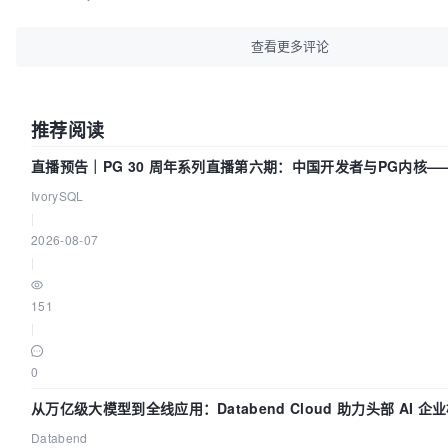
查看更多评论
推荐阅读
直播预告｜PG 30 周年系列直播第六期：中国开发者与PG内核
吗？我们贡献了什么？
IvorySQL
|
2026-08-07
|
151
|
0
从万亿级大模型到全线应用：Databend Cloud 助力头部 AI 
Trace 数据管道
Databend