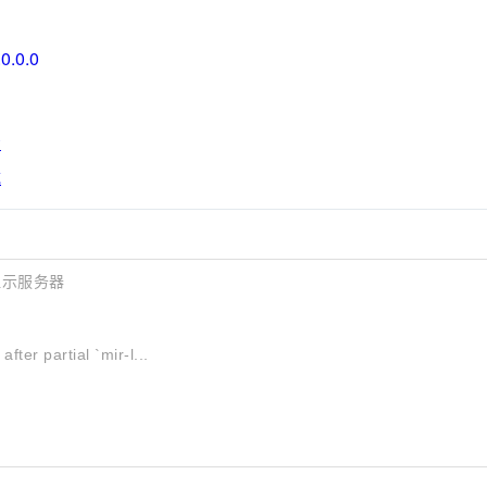
.0.0.0
看
载
的显示服务器
ter partial `mir-l...