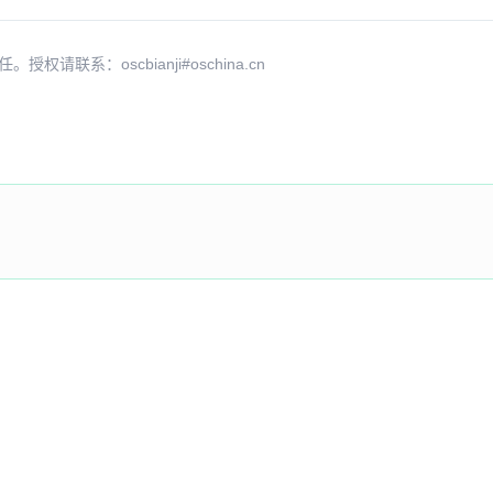
系：oscbianji#oschina.cn