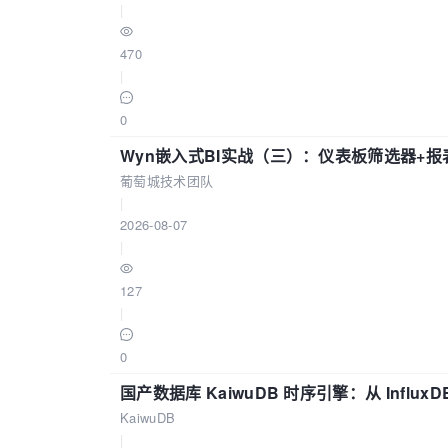
|
470
|
0
Wyn嵌入式BI实战（三）：仪表板筛选器+
葡萄城技术团队
|
2026-08-07
|
127
|
0
国产数据库 KaiwuDB 时序引擎：从 Influ
KaiwuDB
|