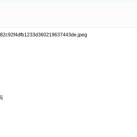
-8bd82c92f4dfb1233d360219637443de.jpeg
都有