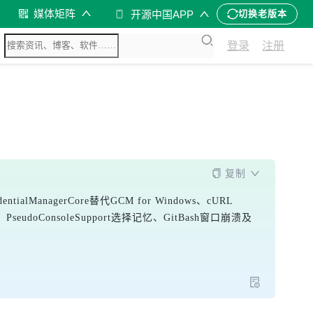
媒体矩阵
开源中国APP
切换老版本
登录
注册
复制
ntialManagerCore替代GCM for Windows、cURL 
seudoConsoleSupport选择记忆、GitBash窗口崩溃及