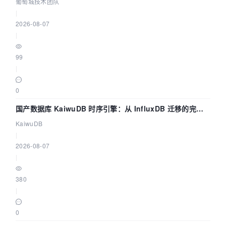
数联动全闭环
葡萄城技术团队
|
2026-08-07
|
99
|
0
国产数据库 KaiwuDB 时序引擎：从 InfluxDB 迁移的完整
技术路径
KaiwuDB
|
2026-08-07
|
380
|
0