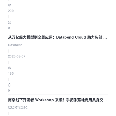
209
|
0
从万亿级大模型到全线应用：Databend Cloud 助力头部 AI
企业构建全链路 Trace 数据管道
Databend
|
2026-08-07
|
195
|
0
南京线下开发者 Workshop 来袭！手把手落地商用具身交互
智能 Agent 应用
哈哈欧尼OSC
|