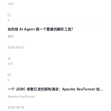
159
|
0
如何给 AI Agent 挑一个靠谱的解析工具？
颖欣
|
2026-08-07
|
215
|
0
一个 JDBC 参数引发的架构演进：Apache SeaTunnel 如何
解决数据同步中的“定时 Flush”难题
Apache SeaTunnel
|
2026-08-06