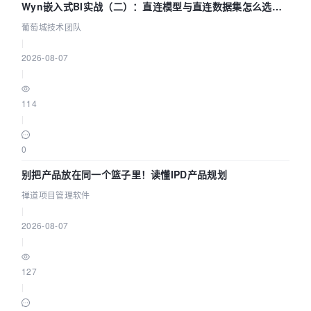
Wyn嵌入式BI实战（二）：直连模型与直连数据集怎么选，
参数为什么不生效？| 葡萄城技术团队
葡萄城技术团队
|
2026-08-07
|
114
|
0
别把产品放在同一个篮子里！读懂IPD产品规划
禅道项目管理软件
|
2026-08-07
|
127
|