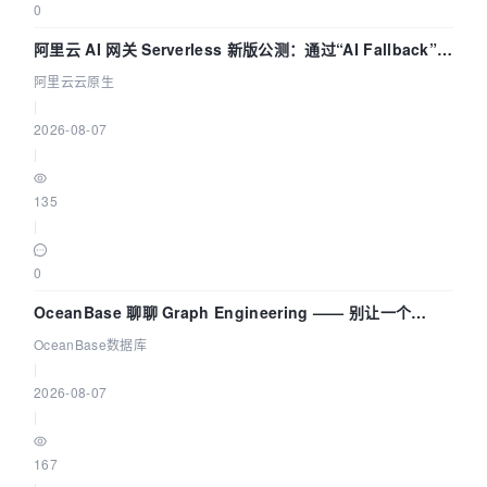
0
阿里云 AI 网关 Serverless 新版公测：通过“AI Fallback”与
拓扑可视化构建 AI 流量治理底座
阿里云云原生
|
2026-08-07
|
135
|
0
OceanBase 聊聊 Graph Engineering —— 别让一个
Agent 既当运动员又
OceanBase数据库
|
2026-08-07
|
167