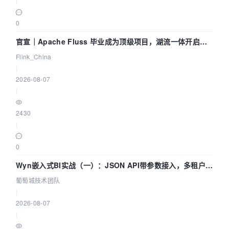
|
0
官宣｜Apache Fluss 毕业成为顶级项目，湖流一体开启
Agentic Lake 全面实时化时代
Flink_China
|
2026-08-07
|
2430
|
0
Wyn嵌入式BI实战（一）：JSON API带参数接入，多租户数
据源配置指南 | 葡萄城技术团队
葡萄城技术团队
|
2026-08-07
|