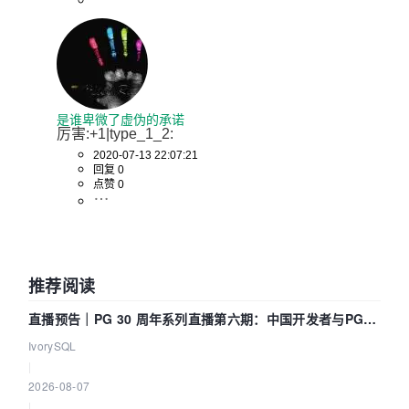
是谁卑微了虚伪的承诺
厉害:+1|type_1_2:
2020-07-13 22:07:21
回复 0
点赞 0
推荐阅读
直播预告｜PG 30 周年系列直播第六期：中国开发者与PG内
核——我们改得动吗？我们贡献了什么？
IvorySQL
|
2026-08-07
|