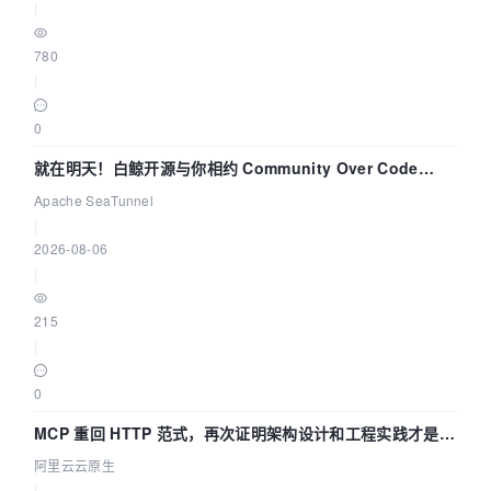
|
780
|
0
就在明天！白鲸开源与你相约 Community Over Code
Asia 2026 主题演讲！
Apache SeaTunnel
|
2026-08-06
|
215
|
0
MCP 重回 HTTP 范式，再次证明架构设计和工程实践才是稀
缺资源
阿里云云原生
|