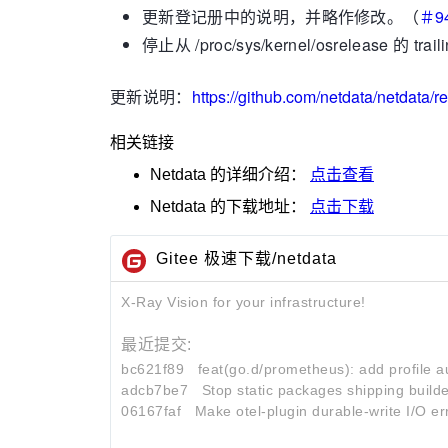
更新登记册中的说明，并略作修改。（
＃9
停止从 /proc/sys/kernel/osrelease 的 tr
更新说明：
https://github.com/netdata/netdata/r
相关链接
Netdata
的详细介绍：
点击查看
Netdata
的下载地址：
点击下载
Gitee 极速下载/netdata
X-Ray Vision for your infrastructure!
最近提交:
bc621f89
feat(go.d/prometheus): add profile 
adcb7be7
Stop static packages shipping builde
06167faf
Make otel-plugin durable-write I/O er