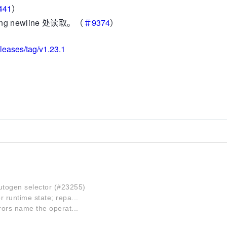
441
）
ailing newline 处读取。（
＃9374
）
eleases/tag/v1.23.1
autogen selector (#23255)
r runtime state; repa...
rors name the operat...