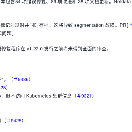
。新版本包含54 项错误修复、89 项改进和 38 项文档更新。Netd
被标记为过时并同时存档，这将导致 segmentation 故障。PR[
出现问题。
程序在 v1.23.0 发行之前尚未得到全面的审查。
和归档。（
＃9436
）
28
）
ners，但不访问 Kubernetes 集群信息（
＃9321
）
测（
＃9425
）