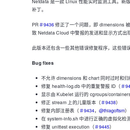
Netdata 是一款 Linux 性能实时监测工具
补丁。
PR
＃9436
修正了一个问题，即 dimensions 
致 Netdata Cloud 中警报的发送和显示方式
此版本还包含一些其他错误修复程序，这些错误修复
Bug fixes
不允许 dimensions 和 chart 同时过时
修复 health-log.db 中的重复警报 ID（
＃94
显示由 Kubelet 运行的 cgroups/contai
修正 stream 上的儿童版本（
＃9438
）
修复内部注册表（
＃9434
，
@thiagoftsm
）
在 system-info.sh 中进行正确的虚拟化检
修复 unittest execution（
＃9445
）