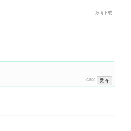
源码下载
0/500
发 布