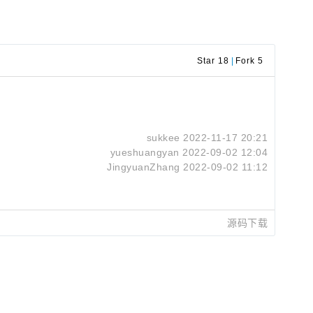
Star 18
|
Fork 5
sukkee
2022-11-17 20:21
yueshuangyan
2022-09-02 12:04
JingyuanZhang
2022-09-02 11:12
源码下载