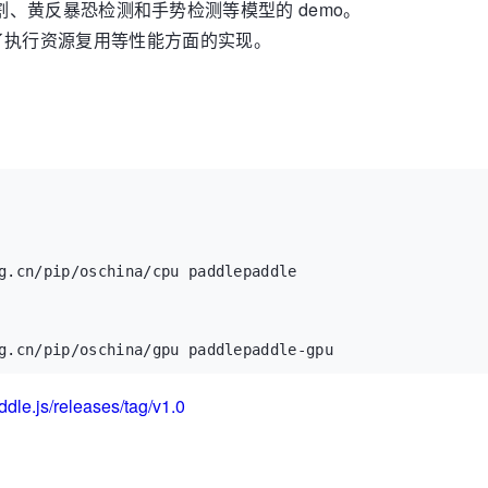
3、人像分割、黄反暴恐检测和手势检测等模型的 demo。
了执行资源复用等性能方面的实现。
g.cn/pip/oschina/cpu paddlepaddle

g.cn/pip/oschina/gpu paddlepaddle-gpu
dle.js/releases/tag/v1.0