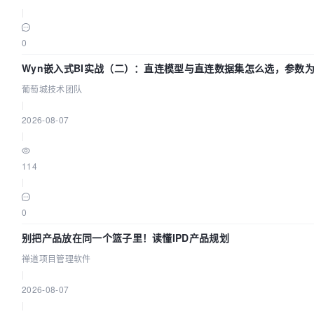
|
0
Wyn嵌入式BI实战（二）：直连模型与直连数据集怎么选，参数
不生效？| 葡萄城技术团队
葡萄城技术团队
|
2026-08-07
|
114
|
0
别把产品放在同一个篮子里！读懂IPD产品规划
禅道项目管理软件
|
2026-08-07
|