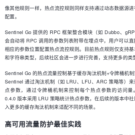
像其他规则一样，热点流控规则同样支持通过动态数据源进
ParamIndex
:        
0
, 
// 参数索引，0 即为第
参数
配置。
Threshold
:         
50
, 
// 针对每个热点参数
阈值
Sentinel Go 提供的 RPC 框架整合模块（如 Dubbo、gR
BurstCount
:        
0
会自动将 RPC 调用的参数列表附带在埋点中，用户可以直
DurationInSec
:     
1
, 
// 统计窗口时长，这里为
相应的参数位置配置热点流控规则。目前热点规则仅支持基
1s
和字符串类型，后续社区会进一步进行完善，支持更多的类
SpecificItems
: 
map
[
hotspot
.
SpecificValue
]
int64
Sentinel Go 的热点流量控制基于缓存淘汰机制+令牌桶机
// 支持针对某个具体值单独配置限流值，比如这
针对数值 9 限制请求量=0（不允许通过）
Sentinel 通过淘汰机制（如 LRU、LFU、ARC 策略等）
            {
ValKind
: 
hotspot
.
KindInt
, 
ValStr
: 
"9
点参数，通过令牌桶机制来控制每个热点参数的访问量
0
0.4.0 版本采用 LRU 策略统计热点参数，在后续的版本中
入更多的缓存淘汰机制来适配不同的场景。
})
高可用流量防护最佳实践