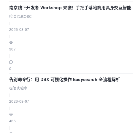
南京线下开发者 Workshop 来袭！手把手落地商用具身交互智能
Agent 应用
哈哈欧尼OSC
|
2026-08-07
|
307
|
0
告别命令行：用 DBX 可视化操作 Easysearch 全流程解析
极限实验室
|
2026-08-07
|
466
|