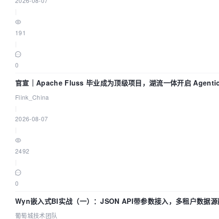
2026-08-07
|
191
|
0
官宣｜Apache Fluss 毕业成为顶级项目，湖流一体开启 Agenti
Lake 全面实时化时代
Flink_China
|
2026-08-07
|
2492
|
0
Wyn嵌入式BI实战（一）：JSON API带参数接入，多租户数据
指南 | 葡萄城技术团队
葡萄城技术团队