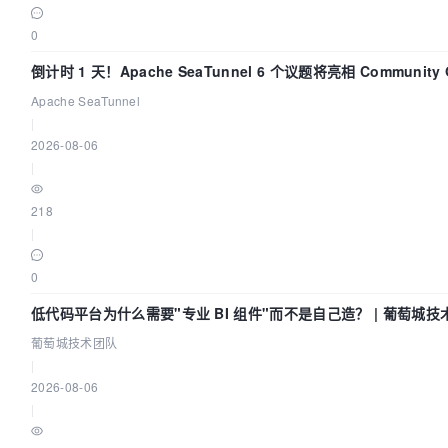
0
倒计时 1 天！Apache SeaTunnel 6 个议题将亮相 Community 
Code Asia 2026
Apache SeaTunnel
|
2026-08-06
|
218
|
0
低代码平台为什么需要"专业 BI 组件"而不是自己造？ | 葡萄城技
队
葡萄城技术团队
|
2026-08-06
|