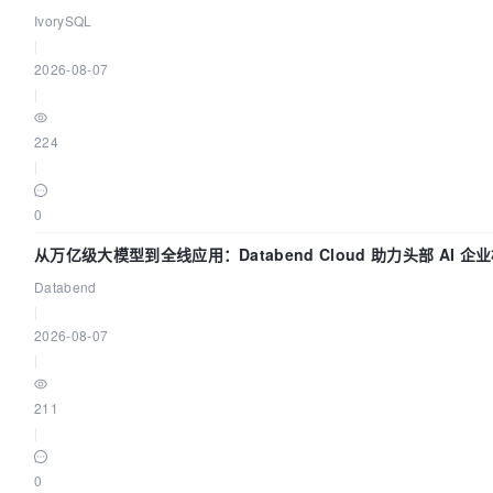
们改得动吗？我们贡献了什么？
IvorySQL
|
2026-08-07
|
224
|
0
从万亿级大模型到全线应用：Databend Cloud 助力头部 AI 企
全链路 Trace 数据管道
Databend
|
2026-08-07
|
211
|
0