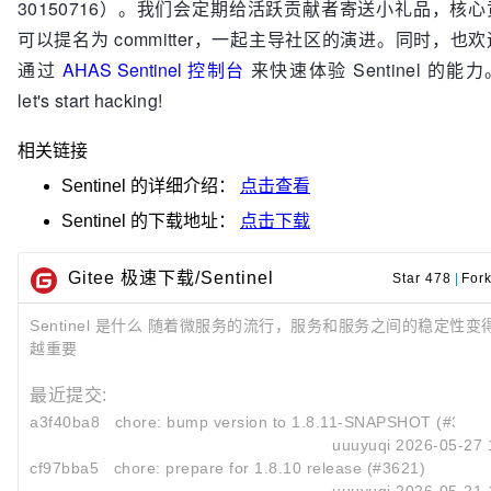
30150716）。我们会定期给活跃贡献者寄送小礼品，核
可以提名为 committer，一起主导社区的演进。同时，也
通过
AHAS Sentinel 控制台
来快速体验 Sentinel 的能力
let's start hacking!
相关链接
Sentinel
的详细介绍：
点击查看
Sentinel
的下载地址：
点击下载
Gitee 极速下载/Sentinel
Star 478
|
For
Sentinel 是什么 随着微服务的流行，服务和服务之间的稳定性变
越重要
最近提交:
a3f40ba8
chore: bump version to 1.8.11-SNAPSHOT (#3623
uuuyuqi
2026-05-27 
cf97bba5
chore: prepare for 1.8.10 release (#3621)
uuuyuqi
2026-05-21 