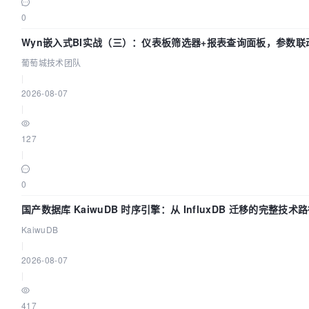
0
Wyn嵌入式BI实战（三）：仪表板筛选器+报表查询面板，参数联
闭环
葡萄城技术团队
|
2026-08-07
|
127
|
0
国产数据库 KaiwuDB 时序引擎：从 InfluxDB 迁移的完整技术
KaiwuDB
|
2026-08-07
|
417