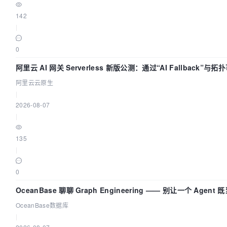
142
|
0
阿里云 AI 网关 Serverless 新版公测：通过“AI Fallback”与拓
化构建 AI 流量治理底座
阿里云云原生
|
2026-08-07
|
135
|
0
OceanBase 聊聊 Graph Engineering —— 别让一个 Agent 
动员又
OceanBase数据库
|