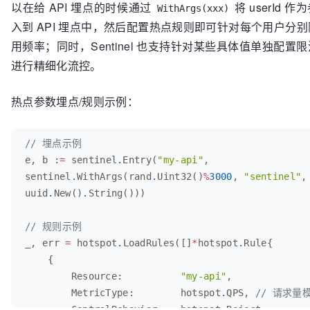
以在给 API 埋点的时候通过
将 userId 
WithArgs(xxx)
入到 API 埋点中，然后配置热点规则即可针对每个用户分
用频率；同时，Sentinel 也支持针对某些具体值单独配置
进行精细化流控。
热点参数埋点/规则示例：
// 埋点示例
e
, 
b
 :
=
sentinel
.
Entry
(
"my-api"
, 
sentinel
.
WithArgs
(
rand
.
Uint32
()
%
3000
, 
"sentinel"
,
uuid
.
New
()
.
String
// 规则示例
_
, 
err
=
hotspot
.
LoadRules
([]
*
hotspot
.
Rule
Resource
:          
"my-api"
MetricType
:        
hotspot
.
QPS
, 
// 请求量
ControlBehavior
:   
hotspot
.
Reject