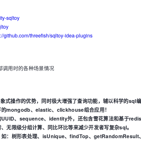
ty-sqltoy
ltoy
s://github.com/threefish/sqltoy-idea-plugins
外部调用时的各种场景情况
jpa对象式操作的优势，同时极大增强了查询功能，辅以科学的s
godb、elastic、clickhouse组合应用！
UID、sequence、identity外，还包含雪花算法和基于r
旋转、无限级分组计算、同比环比等来减少开发者写复杂sql。
形表处理、isUnique、findTop、getRandomResult、u