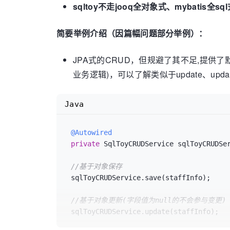
sqltoy不走jooq全对象式、myba
简要举例介绍（因篇幅问题部分举例）：
JPA式的CRUD，但规避了其不足,提供了默认的Sq
业务逻辑)，可以了解类似于update、up
Java
@Autowired
private
 SqlToyCRUDService sqlToyCRUDSer
//基于对象保存 
 sqlToyCRUDService.save(staffInfo);

//基于对象更新(字段值为null的不会参与变更) 
 sqlToyCRUDService.update(staffInfo);
