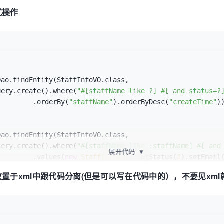
式操作
String
[]{
"staffName"
,
"onDuty"
});

ao.findEntity(StaffInfoVO.class,

o);

tyQuery.create().where(
"#[staffName like ?] #[ and status=?
						.orderBy(
"staffName"
).orderByDesc(
"createTime"
))
(
"S190715009"
));

ao.findEntity(StaffInfoVO.class,

tyQuery.create().where(
"#[staffName like :staffName] #[ and
(
"S190715009"
),LockMode.UPGRADE);

展开代码
▼
						.values(
new
StaffInfoVO
().setStatus(
1
).setEmail
议放置于xml中跟代码分离(但是可以写在代码中的），不要见xm
"staffCode"
);

yQuery(StaffInfoVO.class,

ll 等等不一一写完
tyQuery.create().where(
"status=:status"
).values(
new
StaffIn