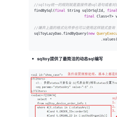
//sqltoy统一的规则就是直接传递sql语句或者对
//链式变更
findBySql(
final
 String sqlOrSqlId, 
fina
Long
updateCount
=
 sqlToyLazyDao.updateB
final
 Class<T> v
				Enti
//嫌弃上面的格式化传参也可以使用这样链式查询
sqlToyLazyDao.findByQuery(
new
QueryExec
				.values
sqltoy提供了最简洁的动态sql编写