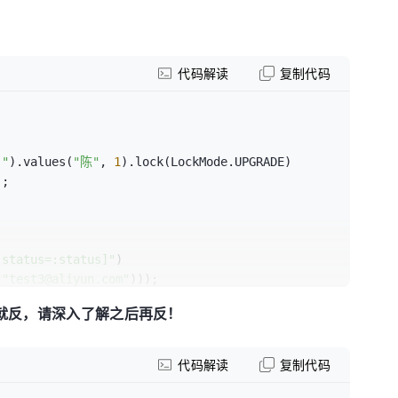
代码解读
复制代码
]"
).values(
"陈"
, 
1
).lock(LockMode.UPGRADE)

;

 status=:status]"
)

(
"test3@aliyun.com"
)));

l就反，请深入了解之后再反！
代码解读
复制代码
foVO
().setStatus(
1
)));
