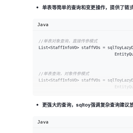
//深度变更，全部字段都参与变更
单表等简单的查询和变更操作，提供了链
 sqlToyCRUDService.updateDeeply(staffInfo);

//基于对象更新(制定强制修改的字段) 
Java
 sqlToyCRUDService.update(staffInfo,
new
//单表对象查询，直接传参模式
//基于对象更新 
List<StaffInfoVO> staffVOs = sqlToyLazyD
 sqlToyCRUDService.saveOrUpdate(staffInf
				Enti
//加载对象
 sqlToyCRUDService.load(
new
StaffInfoVO
//单表查询，对象传参模式
List<StaffInfoVO> staffVOs = sqlToyLazyD
//加锁获取对象
				Enti
 sqlToyCRUDService.load(
new
StaffInfoVO
//判断对象是否唯一
更强大的查询，sqltoy强调复杂查询建
 sqlToyCRUDService.isUnique(staffInfo, 
//代码中链式查询并删除
Long
deleteCount
=
 sqlToyLazyDao.deleteB
//delete\deleteAll\updateAll\loadA
Java
				Enti