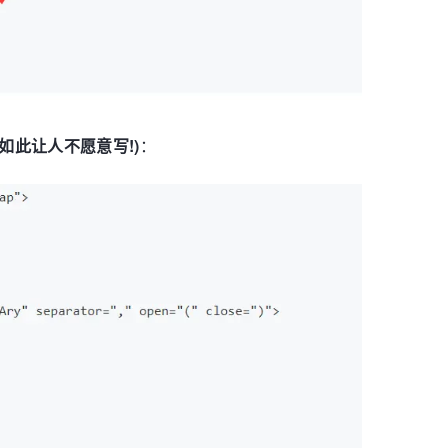
的如此让人不愿意写!)
：