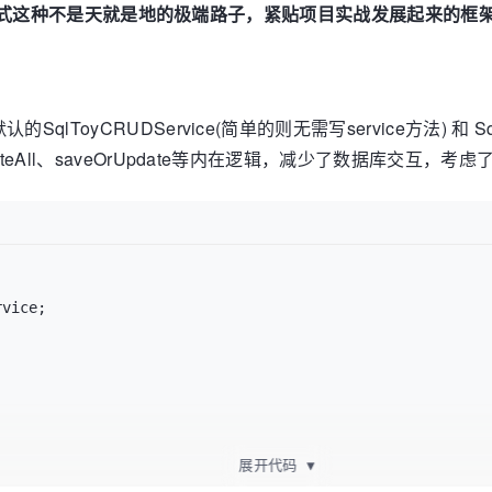
tis全sql式这种不是天就是地的极端路子，紧贴项目实战发展起
lToyCRUDService(简单的则无需写service方法) 和 Sql
dateAll、saveOrUpdate等内在逻辑，减少了数据库交互
vice;

展开代码
▼