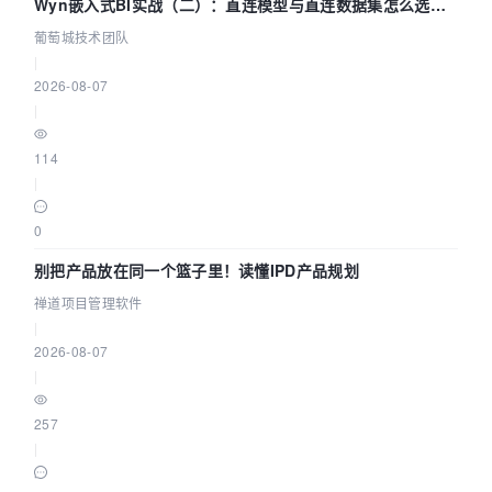
Wyn嵌入式BI实战（二）：直连模型与直连数据集怎么选，
参数为什么不生效？| 葡萄城技术团队
葡萄城技术团队
|
2026-08-07
|
114
|
0
别把产品放在同一个篮子里！读懂IPD产品规划
禅道项目管理软件
|
2026-08-07
|
257
|