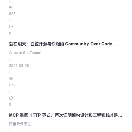
|
928
|
0
就在明天！白鲸开源与你相约 Community Over Code
Asia 2026 主题演讲！
Apache SeaTunnel
|
2026-08-06
|
277
|
0
MCP 重回 HTTP 范式，再次证明架构设计和工程实践才是稀
缺资源
阿里云云原生
|