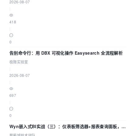
2026-08-07
|
418
|
0
告别命令行：用 DBX 可视化操作 Easysearch 全流程解析
极限实验室
|
2026-08-07
|
697
|
0
Wyn嵌入式BI实战（三）：仪表板筛选器+报表查询面板，参
数联动全闭环
葡萄城技术团队