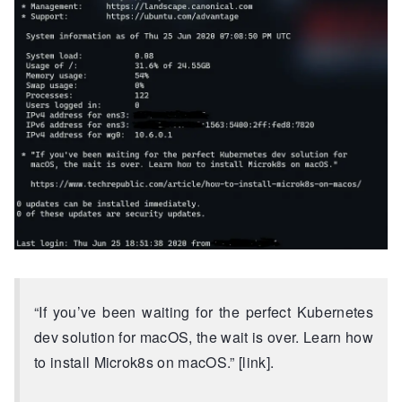
“If you’ve been waiting for the perfect Kubernetes
dev solution for macOS, the wait is over. Learn how
to install Microk8s on macOS.” [link].