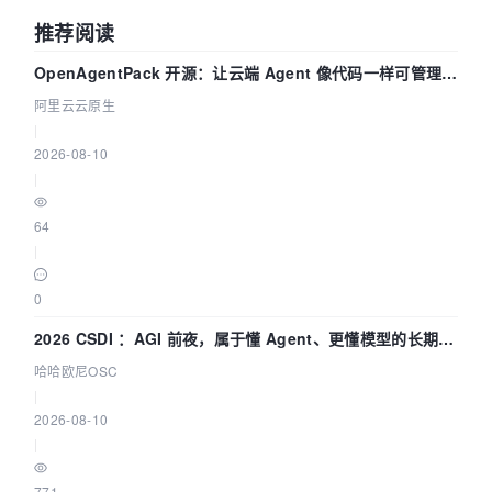
推荐阅读
OpenAgentPack 开源：让云端 Agent 像代码一样可管理、
可迁移
阿里云云原生
|
2026-08-10
|
64
|
0
2026 CSDI ：AGI 前夜，属于懂 Agent、更懂模型的长期深
耕企业
哈哈欧尼OSC
|
2026-08-10
|
771