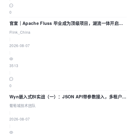
0
官宣｜Apache Fluss 毕业成为顶级项目，湖流一体开启
Agentic Lake 全面实时化时代
Flink_China
|
2026-08-07
|
3513
|
0
Wyn嵌入式BI实战（一）：JSON API带参数接入，多租户数
据源配置指南 | 葡萄城技术团队
葡萄城技术团队
|
2026-08-07
|