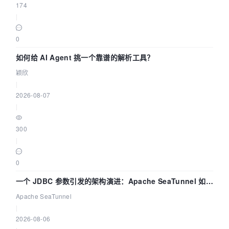
174
|
0
如何给 AI Agent 挑一个靠谱的解析工具？
颖欣
|
2026-08-07
|
300
|
0
一个 JDBC 参数引发的架构演进：Apache SeaTunnel 如何
解决数据同步中的“定时 Flush”难题
Apache SeaTunnel
|
2026-08-06