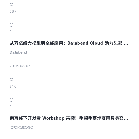
387
|
0
从万亿级大模型到全线应用：Databend Cloud 助力头部 AI
企业构建全链路 Trace 数据管道
Databend
|
2026-08-07
|
310
|
0
南京线下开发者 Workshop 来袭！手把手落地商用具身交互
智能 Agent 应用
哈哈欧尼OSC
|