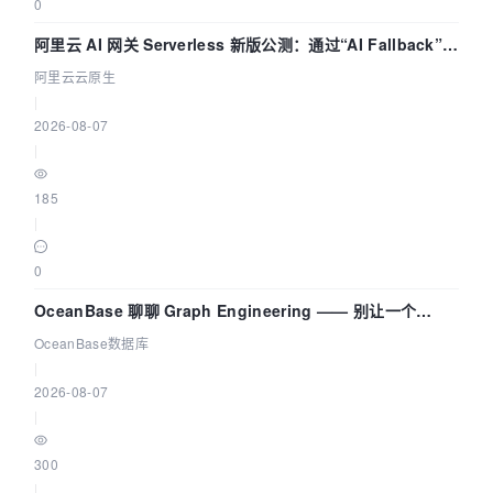
0
阿里云 AI 网关 Serverless 新版公测：通过“AI Fallback”与
拓扑可视化构建 AI 流量治理底座
阿里云云原生
|
2026-08-07
|
185
|
0
OceanBase 聊聊 Graph Engineering —— 别让一个
Agent 既当运动员又
OceanBase数据库
|
2026-08-07
|
300
|