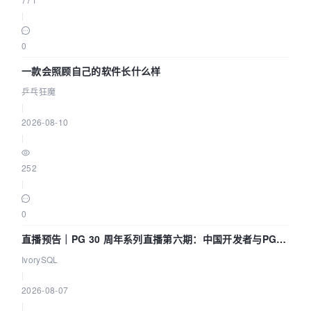
|
0
一款会照顾自己的软件长什么样
乒乓狂魔
|
2026-08-10
|
252
|
0
直播预告｜PG 30 周年系列直播第六期：中国开发者与PG内
核——我们改得动吗？我们贡献了什么？
IvorySQL
|
2026-08-07
|