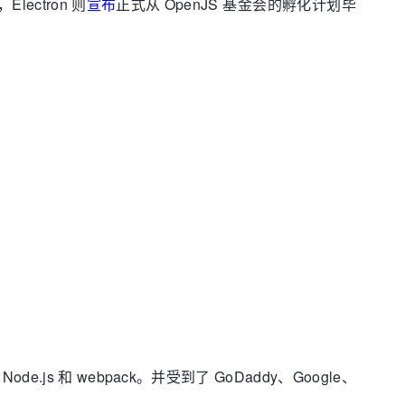
Electron 则
宣布
正式从 OpenJS 基金会的孵化计划毕
de.js 和 webpack。并受到了 GoDaddy、Google、