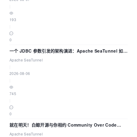
|
193
|
0
一个 JDBC 参数引发的架构演进：Apache SeaTunnel 如何
解决数据同步中的“定时 Flush”难题
Apache SeaTunnel
|
2026-08-06
|
745
|
0
就在明天！白鲸开源与你相约 Community Over Code
Asia 2026 主题演讲！
Apache SeaTunnel