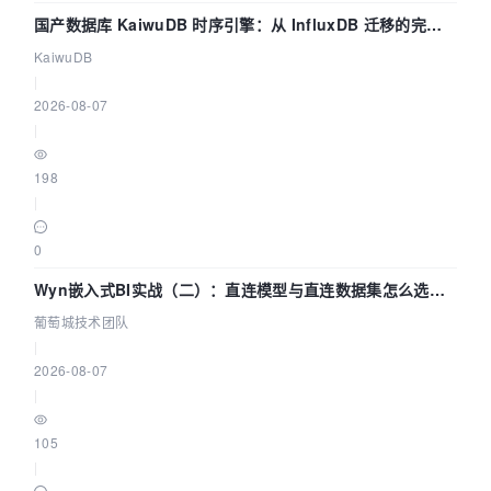
国产数据库 KaiwuDB 时序引擎：从 InfluxDB 迁移的完整
技术路径
KaiwuDB
|
2026-08-07
|
198
|
0
Wyn嵌入式BI实战（二）：直连模型与直连数据集怎么选，
参数为什么不生效？| 葡萄城技术团队
葡萄城技术团队
|
2026-08-07
|
105
|