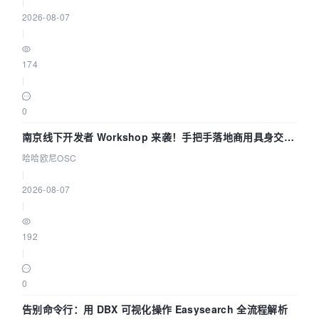
|
2026-08-07
|
174
|
0
南京线下开发者 Workshop 来袭！手把手落地商用具身交互
智能 Agent 应用
哈哈欧尼OSC
|
2026-08-07
|
192
|
0
告别命令行：用 DBX 可视化操作 Easysearch 全流程解析