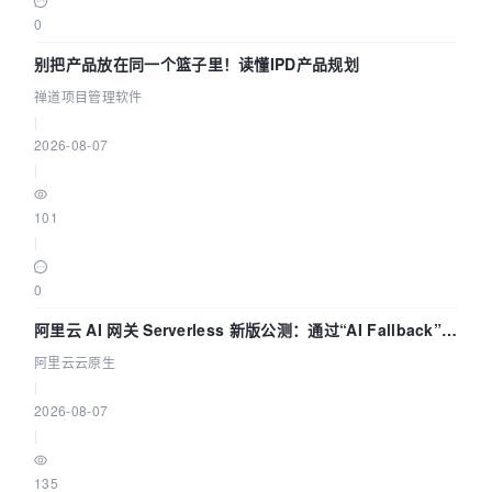
0
别把产品放在同一个篮子里！读懂IPD产品规划
禅道项目管理软件
|
2026-08-07
|
101
|
0
阿里云 AI 网关 Serverless 新版公测：通过“AI Fallback”与
拓扑可视化构建 AI 流量治理底座
阿里云云原生
|
2026-08-07
|
135