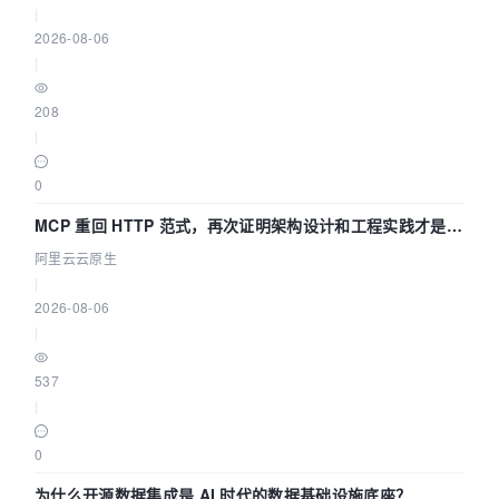
|
2026-08-06
|
208
|
0
MCP 重回 HTTP 范式，再次证明架构设计和工程实践才是稀
缺资源
阿里云云原生
|
2026-08-06
|
537
|
0
为什么开源数据集成是 AI 时代的数据基础设施底座？