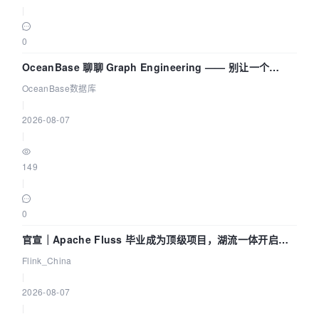
|
0
OceanBase 聊聊 Graph Engineering —— 别让一个
Agent 既当运动员又
OceanBase数据库
|
2026-08-07
|
149
|
0
官宣｜Apache Fluss 毕业成为顶级项目，湖流一体开启
Agentic Lake 全面实时化时代
Flink_China
|
2026-08-07
|