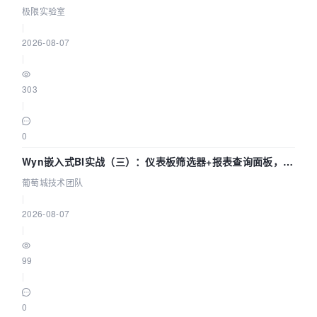
极限实验室
|
2026-08-07
|
303
|
0
Wyn嵌入式BI实战（三）：仪表板筛选器+报表查询面板，参
数联动全闭环
葡萄城技术团队
|
2026-08-07
|
99
|
0