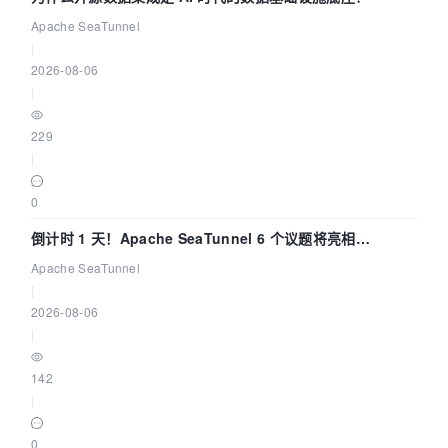
Apache SeaTunnel
|
2026-08-06
|
229
|
0
倒计时 1 天！Apache SeaTunnel 6 个议题将亮相
Community Over Code Asia 2026
Apache SeaTunnel
|
2026-08-06
|
142
|
0