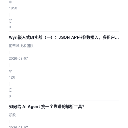
1850
|
0
Wyn嵌入式BI实战（一）：JSON API带参数接入，多租户数
据源配置指南 | 葡萄城技术团队
葡萄城技术团队
|
2026-08-07
|
126
|
0
如何给 AI Agent 挑一个靠谱的解析工具？
颖欣
|
2026-08-07