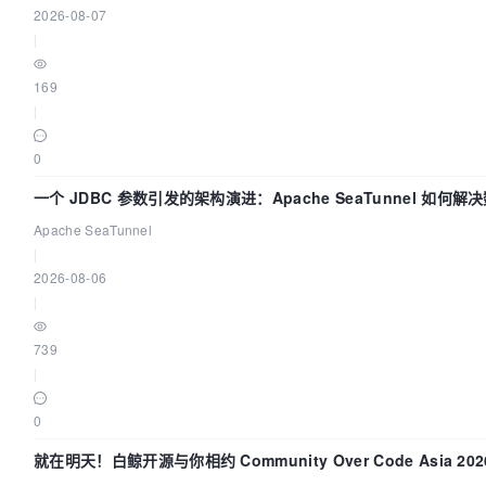
2026-08-07
|
169
|
0
一个 JDBC 参数引发的架构演进：Apache SeaTunnel 如何解
中的“定时 Flush”难题
Apache SeaTunnel
|
2026-08-06
|
739
|
0
就在明天！白鲸开源与你相约 Community Over Code Asia 20