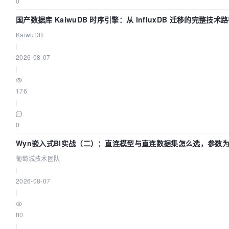
0
国产数据库 KaiwuDB 时序引擎：从 InfluxDB 迁移的完整技术
KaiwuDB
|
2026-08-07
|
176
|
0
Wyn嵌入式BI实战（二）：直连模型与直连数据集怎么选，参数
效？| 葡萄城技术团队
葡萄城技术团队
|
2026-08-07
|
80
|