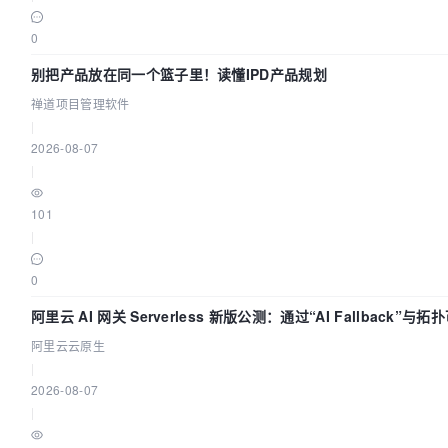
0
别把产品放在同一个篮子里！读懂IPD产品规划
禅道项目管理软件
|
2026-08-07
|
101
|
0
阿里云 AI 网关 Serverless 新版公测：通过“AI Fallback”与
建 AI 流量治理底座
阿里云云原生
|
2026-08-07
|