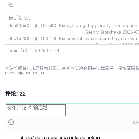
经
最近提交:
6cb93bd0
gh-154580: Fix python-gdb.py pretty-printing non-
Serhiy Storchaka
2026-0
d5c1b296
gh-153419: Fix several issues around bytearray
in
Steve Stagg
2026-07
main 分支：
2026-07-24
d24d9d0f
gh-76595: Add tests for PyCapsule_Import() (GH-
Serhiy Storchaka
2026-07
本站新闻禁止未经授权转载，违者依法追究相关法律责任。授权请联
oscbianji#oschina.cn
评论: 22
0/5
https://oscimg.oschina.net//oscnet/up-