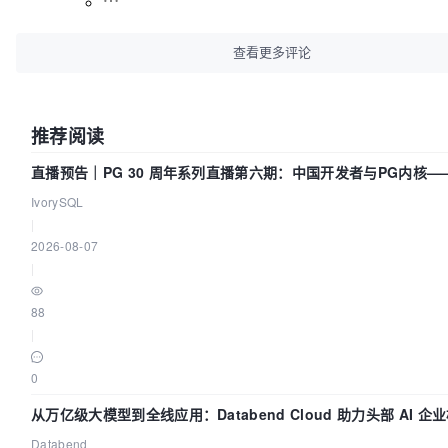
查看更多评论
推荐阅读
直播预告｜PG 30 周年系列直播第六期：中国开发者与PG内核—
得动吗？我们贡献了什么？
IvorySQL
|
2026-08-07
|
88
|
0
从万亿级大模型到全线应用：Databend Cloud 助力头部 AI 企
路 Trace 数据管道
Databend