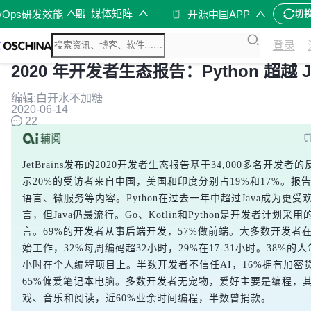
媒体矩阵
vOps研发效能
开源中国APP
切
登录
2020 年开发者生态报告：Python 超越 J
编辑:白开水不加糖
2020-06-14
22
JetBrains发布的2020开发者生态报告基于34,000多名开发者
示20%的受访者来自中国，美国和印度分别占19%和17%。报
语言、微服务等内容。Python在过去一年中超过Java成为更受
言，但Java仍最流行。Go、Kotlin和Python是开发者计划采
言。69%的开发者从事后端开发，57%做前端。大多数开发者
始工作，32%每周编码超32小时，29%在17-31小时。38%的人
小时在个人编程项目上。半数开发者不信任AI，16%拥有加密
65%偏爱笔记本电脑。多数开发者无宠物，爱好主要是编程，
戏、音乐和阅读，近60%业余时间编程，半数曾捐款。