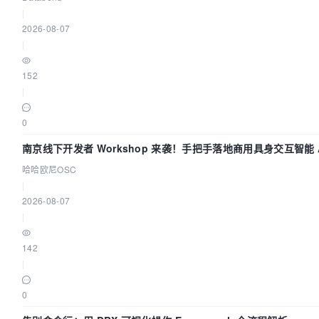
|
2026-08-07
|
152
|
0
南京线下开发者 Workshop 来袭！手把手落地商用具身交互智能 A
用
哈哈欧尼OSC
|
2026-08-07
|
142
|
0