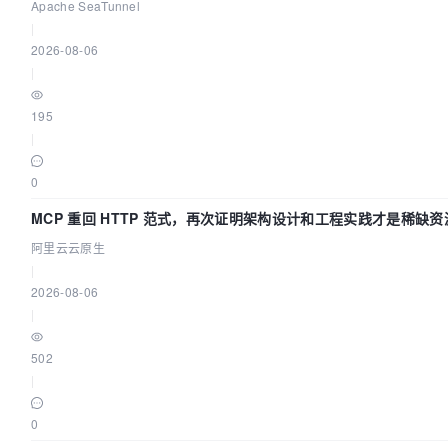
讲！
Apache SeaTunnel
|
2026-08-06
|
195
|
0
MCP 重回 HTTP 范式，再次证明架构设计和工程实践才是稀缺资
阿里云云原生
|
2026-08-06
|
502
|
0