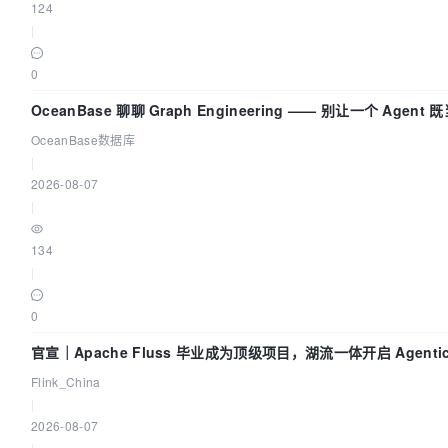
124
|
0
OceanBase 聊聊 Graph Engineering —— 别让一个 Agent
又
OceanBase数据库
|
2026-08-07
|
134
|
0
官宣｜Apache Fluss 毕业成为顶级项目，湖流一体开启 Agentic 
面实时化时代
Flink_China
|
2026-08-07
|