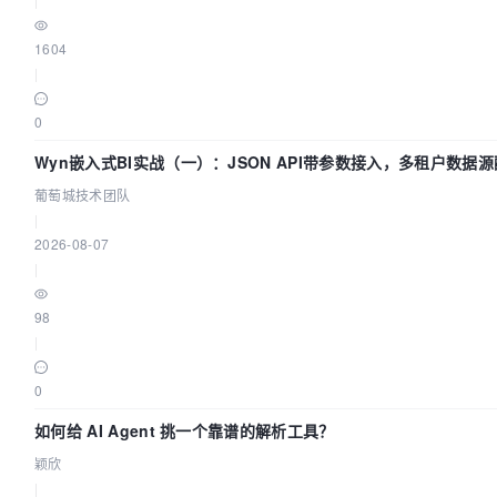
1604
|
0
Wyn嵌入式BI实战（一）：JSON API带参数接入，多租户数据源
葡萄城技术团队
葡萄城技术团队
|
2026-08-07
|
98
|
0
如何给 AI Agent 挑一个靠谱的解析工具？
颖欣
|