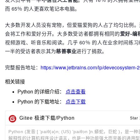
而 65％ 的人更喜欢笔记本电脑。
大多数开发人员没有宠物，但爱猫爱狗的人占了均匀比例。
会将工作和爱好分开。大多数受访者都拥有相同的
爱好-编
视频游戏、听音乐和阅读。几乎 60％ 的人在业余时间练
一半的受访者表示其为
慈善事业
进行了捐款。
完整报告地址：
https://www.jetbrains.com/lp/devecosystem-
相关链接
Python
的详细介绍：
点击查看
Python
的下载地址：
点击下载
Gitee 极速下载/Python
Star
Python (发音:[ 'paiθ(ə)n; (US) 'paiθɔn ]n.蟒蛇，巨蛇 )，
解释性的计算机程序设计语言，也是一种功能强大而完善的通用型