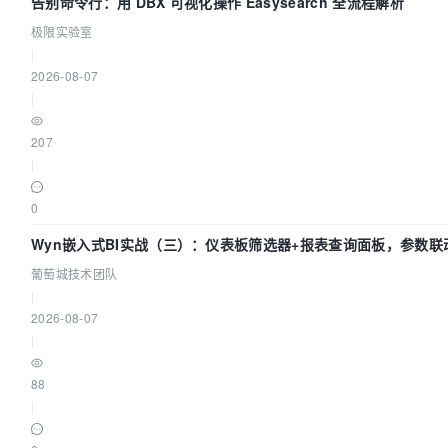
告别命令行：用 DBX 可视化操作 Easysearch 全流程解析
极限实验室
|
2026-08-07
|
207
|
0
Wyn嵌入式BI实战（三）：仪表板筛选器+报表查询面板，参数联
葡萄城技术团队
|
2026-08-07
|
88
|