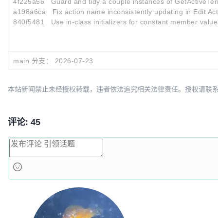
4f225a56
Guard and tidy a couple instances of GetActiveTer
a198a6ca
Fix action name inconsistently updating in Edit Act
840f5481
Use in-class initializers for constant member value
main 分支：
2026-07-23
本站新闻禁止未经授权转载，违者依法追究相关法律责任。授权请联系：oscbia
评论: 45