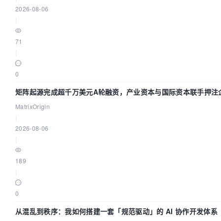
2026-08-06
|
71
|
0
矩阵起源完成超千万美元A轮融资，产业资本与国际资本联手押注企
MatrixOrigin
|
2026-08-06
|
189
|
0
从混乱到秩序：我如何搭建一套「规范驱动」的 AI 协作开发体系