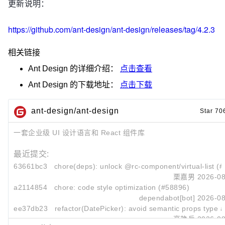
更新说明：
https://github.com/ant-design/ant-design/releases/tag/4.2.3
相关链接
Ant Design
的详细介绍：
点击查看
Ant Design
的下载地址：
点击下载
ant-design/ant-design
Star 70
一套企业级 UI 设计语言和 React 组件库
最近提交:
63661bc3
chore(deps): unlock @rc-component/virtual-list (
栗嘉男
2026-08
a2114854
chore: code style optimization (#58896)
dependabot[bot]
2026-08
ee37db23
refactor(DatePicker): avoid semantic props type as
高艳兵
2026-08