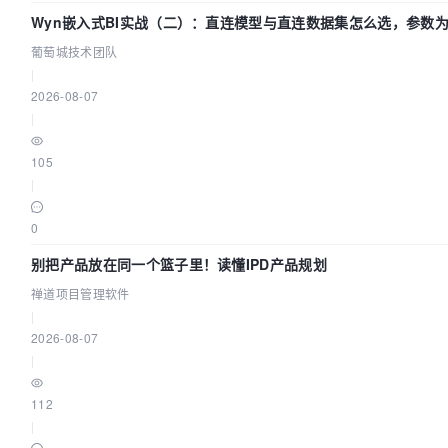
Wyn嵌入式BI实战（二）：直连模型与直连数据集怎么选，参数
效？| 葡萄城技术团队
葡萄城技术团队
|
2026-08-07
|
105
|
0
别把产品放在同一个篮子里！读懂IPD产品规划
禅道项目管理软件
|
2026-08-07
|
112
|