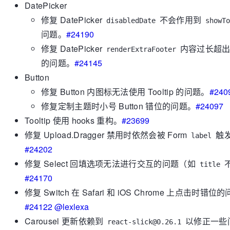
DatePicker
修复 DatePicker
不会作用到
disabledDate
showT
问题。
#24190
修复 DatePicker
内容过长超出
renderExtraFooter
的问题。
#24145
Button
修复 Button 内图标无法使用 Tooltip 的问题。
#240
修复定制主题时小号 Button 错位的问题。
#24097
Tooltip 使用 hooks 重构。
#23699
修复 Upload.Dragger 禁用时依然会被 Form
触
label
#24202
修复 Select 回填选项无法进行交互的问题（如
title
#24170
修复 Switch 在 Safari 和 iOS Chrome 上点击时错位
#24122
@lexlexa
Carousel 更新依赖到
以修正一些
react-slick@0.26.1