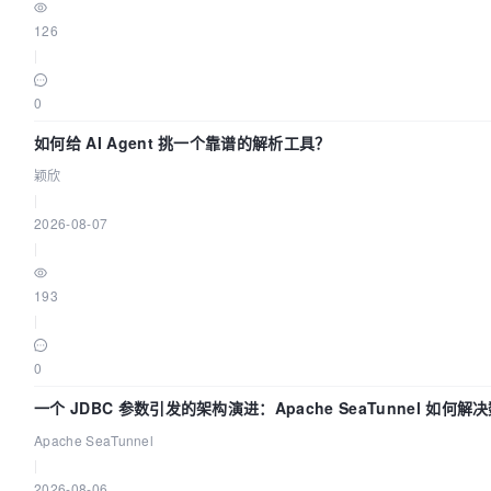
126
|
0
如何给 AI Agent 挑一个靠谱的解析工具？
颖欣
|
2026-08-07
|
193
|
0
一个 JDBC 参数引发的架构演进：Apache SeaTunnel 如何解
中的“定时 Flush”难题
Apache SeaTunnel
|
2026-08-06