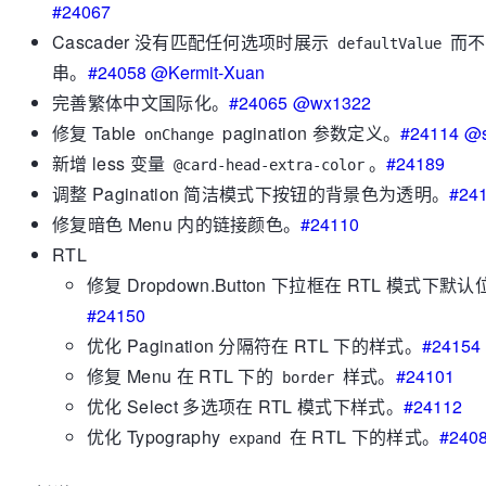
#24067
Cascader 没有匹配任何选项时展示
而不
defaultValue
串。
#24058
@Kermit-Xuan
完善繁体中文国际化。
#24065
@wx1322
修复 Table
pagination 参数定义。
#24114
@s
onChange
新增 less 变量
。
#24189
@card-head-extra-color
调整 Pagination 简洁模式下按钮的背景色为透明。
#24
修复暗色 Menu 内的链接颜色。
#24110
RTL
修复 Dropdown.Button 下拉框在 RTL 模式下默
#24150
优化 Pagination 分隔符在 RTL 下的样式。
#24154
修复 Menu 在 RTL 下的
样式。
#24101
border
优化 Select 多选项在 RTL 模式下样式。
#24112
优化 Typography
在 RTL 下的样式。
#240
expand