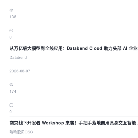
|
138
|
0
从万亿级大模型到全线应用：Databend Cloud 助力头部 AI 企
路 Trace 数据管道
Databend
|
2026-08-07
|
174
|
0
南京线下开发者 Workshop 来袭！手把手落地商用具身交互智能 A
用
哈哈欧尼OSC