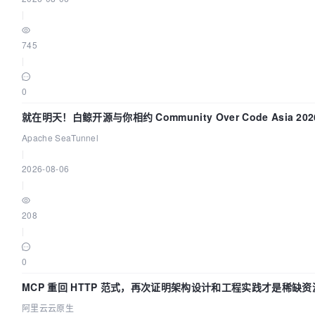
|
745
|
0
就在明天！白鲸开源与你相约 Community Over Code Asia 20
讲！
Apache SeaTunnel
|
2026-08-06
|
208
|
0
MCP 重回 HTTP 范式，再次证明架构设计和工程实践才是稀缺资
阿里云云原生