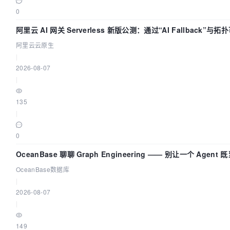
0
阿里云 AI 网关 Serverless 新版公测：通过“AI Fallback”与
建 AI 流量治理底座
阿里云云原生
|
2026-08-07
|
135
|
0
OceanBase 聊聊 Graph Engineering —— 别让一个 Agent
又
OceanBase数据库
|
2026-08-07
|
149