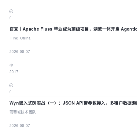
|
0
官宣｜Apache Fluss 毕业成为顶级项目，湖流一体开启 Agentic 
面实时化时代
Flink_China
|
2026-08-07
|
2017
|
0
Wyn嵌入式BI实战（一）：JSON API带参数接入，多租户数据
| 葡萄城技术团队
葡萄城技术团队
|
2026-08-07
|