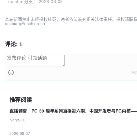
master 分支：
2026-08-08
本站新闻禁止未经授权转载，违者依法追究相关法律责任。授权请联
oscbianji#oschina.cn
评论: 1
0/5
推荐阅读
直播预告｜PG 30 周年系列直播第六期：中国开发者与PG内核—
得动吗？我们贡献了什么？
IvorySQL
|
2026-08-07