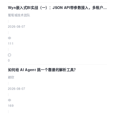
Wyn嵌入式BI实战（一）：JSON API带参数接入，多租户数
据源配置指南 | 葡萄城技术团队
葡萄城技术团队
|
2026-08-07
|
111
|
0
如何给 AI Agent 挑一个靠谱的解析工具？
颖欣
|
2026-08-07
|
169
|