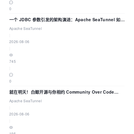
0
一个 JDBC 参数引发的架构演进：Apache SeaTunnel 如何
解决数据同步中的“定时 Flush”难题
Apache SeaTunnel
|
2026-08-06
|
745
|
0
就在明天！白鲸开源与你相约 Community Over Code
Asia 2026 主题演讲！
Apache SeaTunnel
|
2026-08-06
|
195