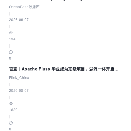
Agent 既当运动员又
OceanBase数据库
|
2026-08-07
|
134
|
0
官宣｜Apache Fluss 毕业成为顶级项目，湖流一体开启
Agentic Lake 全面实时化时代
Flink_China
|
2026-08-07
|
1630
|
0