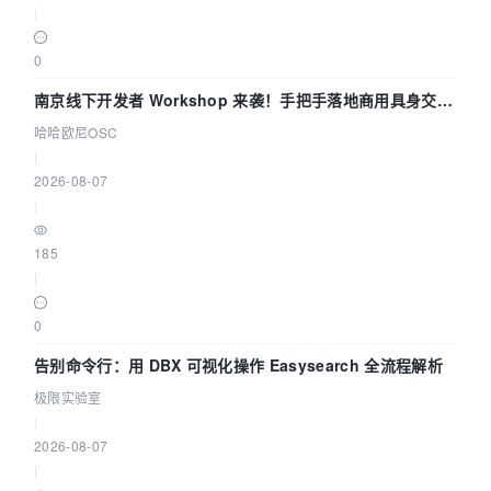
|
0
南京线下开发者 Workshop 来袭！手把手落地商用具身交互
智能 Agent 应用
哈哈欧尼OSC
|
2026-08-07
|
185
|
0
告别命令行：用 DBX 可视化操作 Easysearch 全流程解析
极限实验室
|
2026-08-07
|