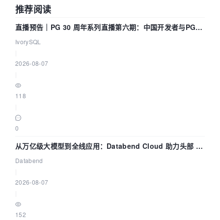
推荐阅读
直播预告｜PG 30 周年系列直播第六期：中国开发者与PG内
核——我们改得动吗？我们贡献了什么？
IvorySQL
|
2026-08-07
|
118
|
0
从万亿级大模型到全线应用：Databend Cloud 助力头部 AI
企业构建全链路 Trace 数据管道
Databend
|
2026-08-07
|
152