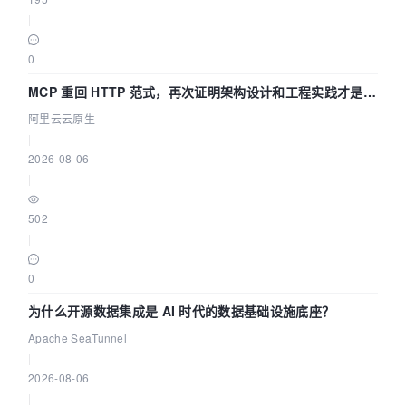
|
0
MCP 重回 HTTP 范式，再次证明架构设计和工程实践才是稀
缺资源
阿里云云原生
|
2026-08-06
|
502
|
0
为什么开源数据集成是 AI 时代的数据基础设施底座？
Apache SeaTunnel
|
2026-08-06
|