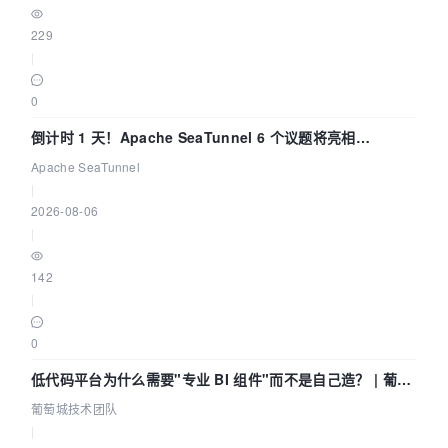
229
|
0
倒计时 1 天！Apache SeaTunnel 6 个议题将亮相
Community Over Code Asia 2026
Apache SeaTunnel
|
2026-08-06
|
142
|
0
低代码平台为什么需要"专业 BI 组件"而不是自己造？ | 葡萄
城技术团队
葡萄城技术团队
|