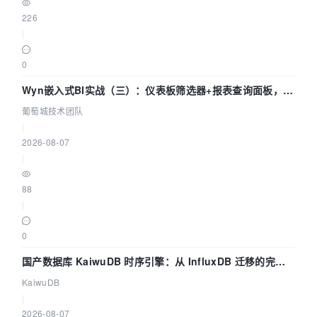
226
|
0
Wyn嵌入式BI实战（三）：仪表板筛选器+报表查询面板，参
数联动全闭环
葡萄城技术团队
|
2026-08-07
|
88
|
0
国产数据库 KaiwuDB 时序引擎：从 InfluxDB 迁移的完整
技术路径
KaiwuDB
|
2026-08-07