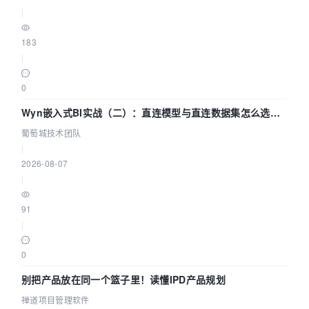
|
183
|
0
Wyn嵌入式BI实战（二）：直连模型与直连数据集怎么选，
参数为什么不生效？| 葡萄城技术团队
葡萄城技术团队
|
2026-08-07
|
91
|
0
别把产品放在同一个篮子里！读懂IPD产品规划
禅道项目管理软件