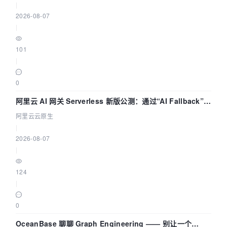
|
2026-08-07
|
101
|
0
阿里云 AI 网关 Serverless 新版公测：通过“AI Fallback”与
拓扑可视化构建 AI 流量治理底座
阿里云云原生
|
2026-08-07
|
124
|
0
OceanBase 聊聊 Graph Engineering —— 别让一个