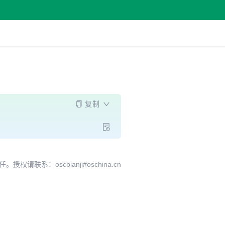
复制
系：oscbianji#oschina.cn