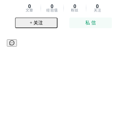
0
0
0
0
文章
经验值
粉丝
关注
+ 关注
私 信