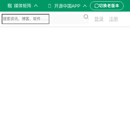
媒体矩阵
开源中国APP
切换老版本
登录
注册