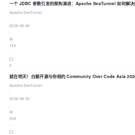
一个 JDBC 参数引发的架构演进：Apache SeaTunnel 如何
时 Flush”难题
Apache SeaTunnel
|
2026-08-06
|
745
|
0
就在明天！白鲸开源与你相约 Community Over Code Asia 2
Apache SeaTunnel
|
2026-08-06
|
208
|