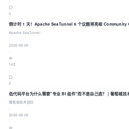
|
0
倒计时 1 天！Apache SeaTunnel 6 个议题将亮相 Community O
Asia 2026
Apache SeaTunnel
|
2026-08-06
|
142
|
0
低代码平台为什么需要"专业 BI 组件"而不是自己造？ | 葡萄城技
葡萄城技术团队
|
2026-08-06
|