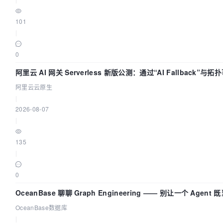
101
|
0
阿里云 AI 网关 Serverless 新版公测：通过“AI Fallback”与
流量治理底座
阿里云云原生
|
2026-08-07
|
135
|
0
OceanBase 聊聊 Graph Engineering —— 别让一个 Agen
OceanBase数据库
|