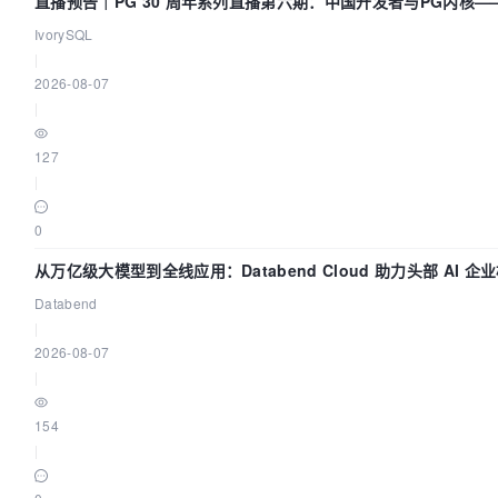
直播预告｜PG 30 周年系列直播第六期：中国开发者与PG内核
吗？我们贡献了什么？
IvorySQL
|
2026-08-07
|
127
|
0
从万亿级大模型到全线应用：Databend Cloud 助力头部 AI 
Trace 数据管道
Databend
|
2026-08-07
|
154
|