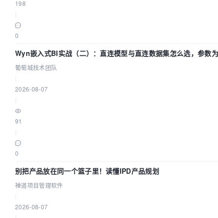
198
|
0
Wyn嵌入式BI实战（二）：直连模型与直连数据集怎么选，参数为
葡萄城技术团队
葡萄城技术团队
|
2026-08-07
|
91
|
0
别把产品放在同一个篮子里！读懂IPD产品规划
禅道项目管理软件
|
2026-08-07
|