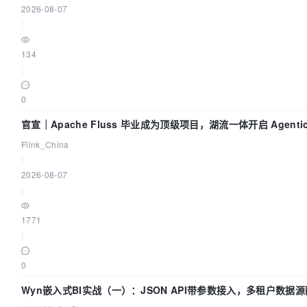
2026-08-07
|
134
|
0
官宣｜Apache Fluss 毕业成为顶级项目，湖流一体开启 Agentic
化时代
Flink_China
|
2026-08-07
|
1771
|
0
Wyn嵌入式BI实战（一）：JSON API带参数接入，多租户数据源