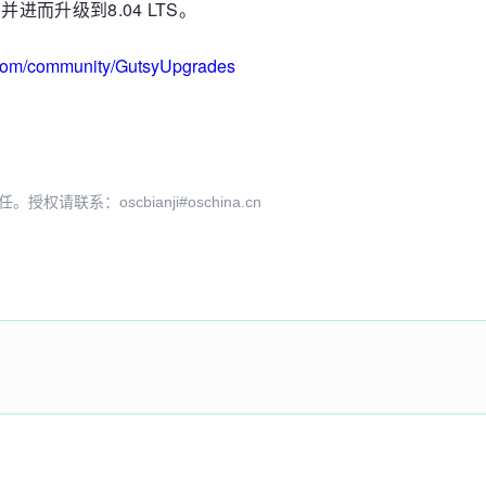
0并进而升级到8.04 LTS。
u.com/community/GutsyUpgrades
系：oscbianji#oschina.cn