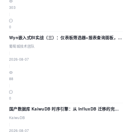
303
|
0
Wyn嵌入式BI实战（三）：仪表板筛选器+报表查询面板，参
数联动全闭环
葡萄城技术团队
|
2026-08-07
|
88
|
0
国产数据库 KaiwuDB 时序引擎：从 InfluxDB 迁移的完整
技术路径
KaiwuDB
|
2026-08-07