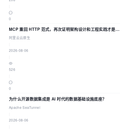
|
0
MCP 重回 HTTP 范式，再次证明架构设计和工程实践才是稀
缺资源
阿里云云原生
|
2026-08-06
|
526
|
0
为什么开源数据集成是 AI 时代的数据基础设施底座？
Apache SeaTunnel
|
2026-08-06
|