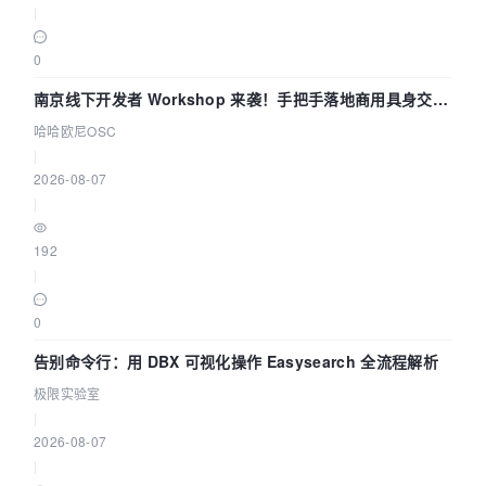
|
0
南京线下开发者 Workshop 来袭！手把手落地商用具身交互
智能 Agent 应用
哈哈欧尼OSC
|
2026-08-07
|
192
|
0
告别命令行：用 DBX 可视化操作 Easysearch 全流程解析
极限实验室
|
2026-08-07
|