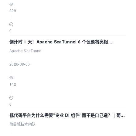
229
|
0
倒计时 1 天！Apache SeaTunnel 6 个议题将亮相
Community Over Code Asia 2026
Apache SeaTunnel
|
2026-08-06
|
142
|
0
低代码平台为什么需要"专业 BI 组件"而不是自己造？ | 葡萄
城技术团队
葡萄城技术团队
|