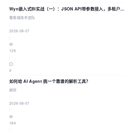
Wyn嵌入式BI实战（一）：JSON API带参数接入，多租户数
据源配置指南 | 葡萄城技术团队
葡萄城技术团队
|
2026-08-07
|
126
|
0
如何给 AI Agent 挑一个靠谱的解析工具？
颖欣
|
2026-08-07
|
184
|