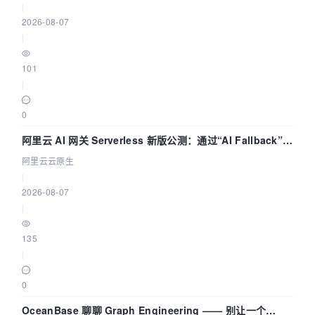
|
2026-08-07
|
101
|
0
阿里云 AI 网关 Serverless 新版公测：通过“AI Fallback”与
拓扑可视化构建 AI 流量治理底座
阿里云云原生
|
2026-08-07
|
135
|
0
OceanBase 聊聊 Graph Engineering —— 别让一个