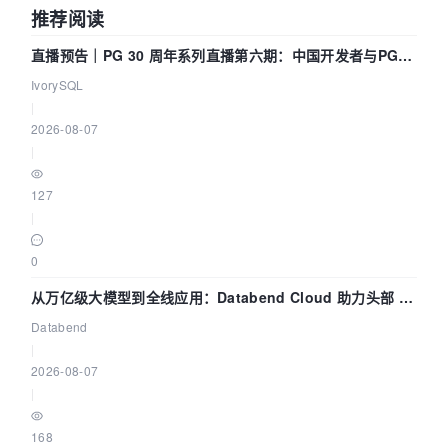
推荐阅读
直播预告｜PG 30 周年系列直播第六期：中国开发者与PG内
核——我们改得动吗？我们贡献了什么？
IvorySQL
|
2026-08-07
|
127
|
0
从万亿级大模型到全线应用：Databend Cloud 助力头部 AI
企业构建全链路 Trace 数据管道
Databend
|
2026-08-07
|
168