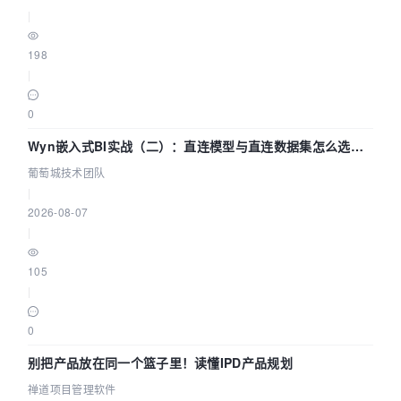
|
198
|
0
Wyn嵌入式BI实战（二）：直连模型与直连数据集怎么选，
参数为什么不生效？| 葡萄城技术团队
葡萄城技术团队
|
2026-08-07
|
105
|
0
别把产品放在同一个篮子里！读懂IPD产品规划
禅道项目管理软件