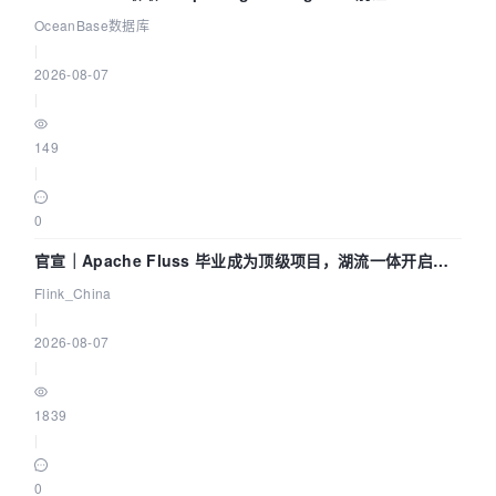
Agent 既当运动员又
OceanBase数据库
|
2026-08-07
|
149
|
0
官宣｜Apache Fluss 毕业成为顶级项目，湖流一体开启
Agentic Lake 全面实时化时代
Flink_China
|
2026-08-07
|
1839
|
0