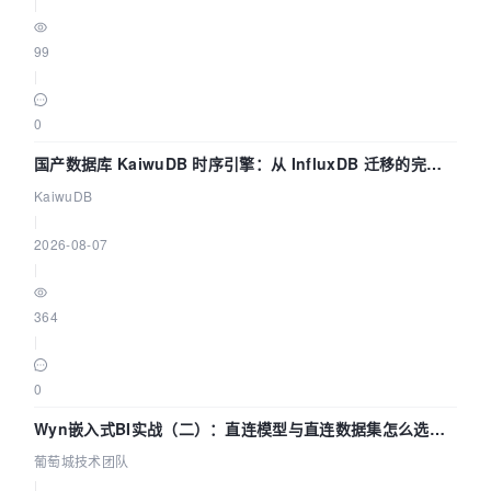
|
99
|
0
国产数据库 KaiwuDB 时序引擎：从 InfluxDB 迁移的完整
技术路径
KaiwuDB
|
2026-08-07
|
364
|
0
Wyn嵌入式BI实战（二）：直连模型与直连数据集怎么选，
参数为什么不生效？| 葡萄城技术团队
葡萄城技术团队
|