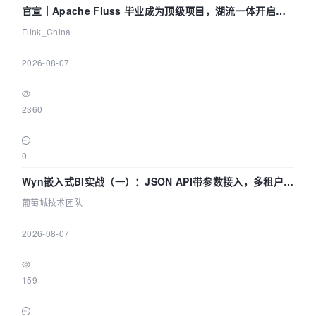
官宣｜Apache Fluss 毕业成为顶级项目，湖流一体开启
Agentic Lake 全面实时化时代
Flink_China
|
2026-08-07
|
2360
|
0
Wyn嵌入式BI实战（一）：JSON API带参数接入，多租户数
据源配置指南 | 葡萄城技术团队
葡萄城技术团队
|
2026-08-07
|
159
|