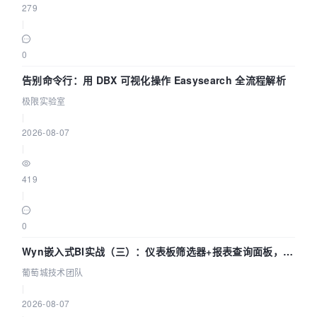
279
|
0
告别命令行：用 DBX 可视化操作 Easysearch 全流程解析
极限实验室
|
2026-08-07
|
419
|
0
Wyn嵌入式BI实战（三）：仪表板筛选器+报表查询面板，参
数联动全闭环
葡萄城技术团队
|
2026-08-07