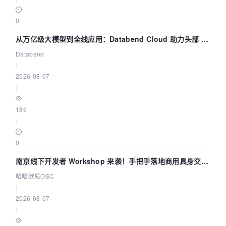
0
从万亿级大模型到全线应用：Databend Cloud 助力头部 AI
企业构建全链路 Trace 数据管道
Databend
|
2026-08-07
|
186
|
0
南京线下开发者 Workshop 来袭！手把手落地商用具身交互
智能 Agent 应用
哈哈欧尼OSC
|
2026-08-07
|