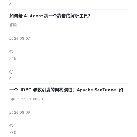
0
如何给 AI Agent 挑一个靠谱的解析工具？
颖欣
|
2026-08-07
|
215
|
0
一个 JDBC 参数引发的架构演进：Apache SeaTunnel 如何
解决数据同步中的“定时 Flush”难题
Apache SeaTunnel
|
2026-08-06
|
780