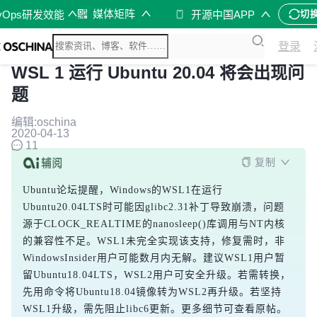
媒体矩阵
vOps研发效能
开源中国APP
切
登录
WSL 1 运行 Ubuntu 20.04 将会出现问
题
编辑:oschina
2020-04-13
11
复制
Ubuntu论坛提醒，Windows的WSL1在运行
Ubuntu20.04LTS时可能因glibc2.31补丁导致崩溃，问题
源于CLOCK_REALTIME的nanosleep()库调用与NT内核
的兼容性不足。WSL1未完全实现该支持，修复需时，非
WindowsInsider用户可能数月内无解。建议WSL1用户暂
留Ubuntu18.04LTS，WSL2用户可安全升级。若需转换，
先用命令将Ubuntu18.04镜像转为WSL2再升级。若坚持
WSL1升级，需先阻止libc6更新。更多细节可查看原帖。