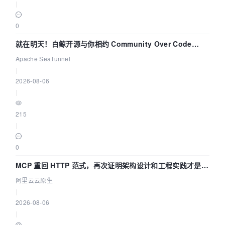
|
0
就在明天！白鲸开源与你相约 Community Over Code
Asia 2026 主题演讲！
Apache SeaTunnel
|
2026-08-06
|
215
|
0
MCP 重回 HTTP 范式，再次证明架构设计和工程实践才是稀
缺资源
阿里云云原生
|
2026-08-06
|