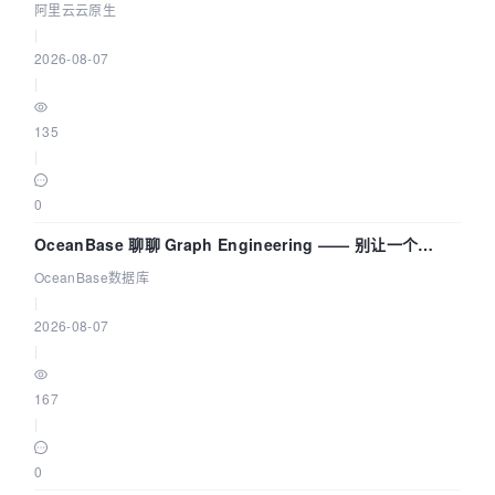
拓扑可视化构建 AI 流量治理底座
阿里云云原生
|
2026-08-07
|
135
|
0
OceanBase 聊聊 Graph Engineering —— 别让一个
Agent 既当运动员又
OceanBase数据库
|
2026-08-07
|
167
|
0