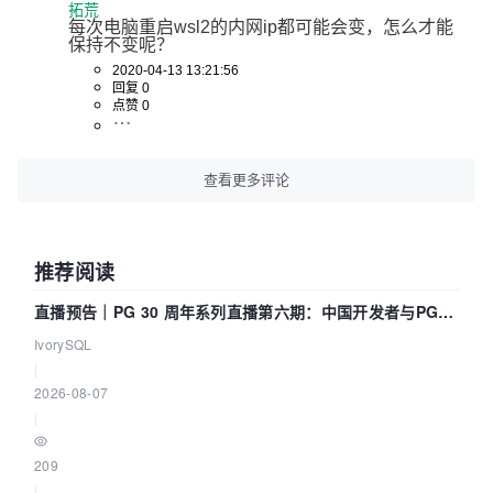
拓荒
每次电脑重启wsl2的内网ip都可能会变，怎么才能
保持不变呢？
2020-04-13 13:21:56
回复 0
点赞 0
查看更多评论
推荐阅读
直播预告｜PG 30 周年系列直播第六期：中国开发者与PG内
核——我们改得动吗？我们贡献了什么？
IvorySQL
|
2026-08-07
|
209
|