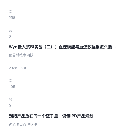
|
258
|
0
Wyn嵌入式BI实战（二）：直连模型与直连数据集怎么选，
参数为什么不生效？| 葡萄城技术团队
葡萄城技术团队
|
2026-08-07
|
105
|
0
别把产品放在同一个篮子里！读懂IPD产品规划
禅道项目管理软件