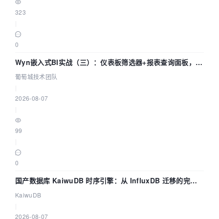
323
|
0
Wyn嵌入式BI实战（三）：仪表板筛选器+报表查询面板，参
数联动全闭环
葡萄城技术团队
|
2026-08-07
|
99
|
0
国产数据库 KaiwuDB 时序引擎：从 InfluxDB 迁移的完整
技术路径
KaiwuDB
|
2026-08-07