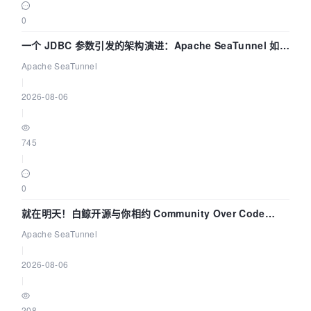
0
一个 JDBC 参数引发的架构演进：Apache SeaTunnel 如何
解决数据同步中的“定时 Flush”难题
Apache SeaTunnel
|
2026-08-06
|
745
|
0
就在明天！白鲸开源与你相约 Community Over Code
Asia 2026 主题演讲！
Apache SeaTunnel
|
2026-08-06
|
208