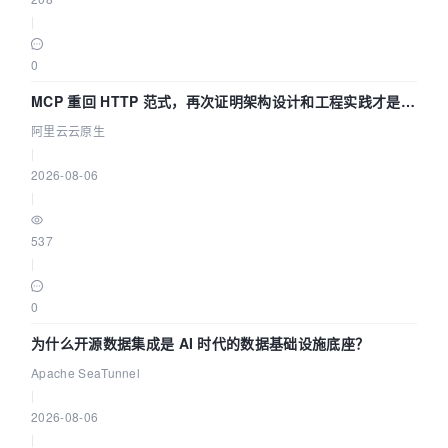
|
0
MCP 重回 HTTP 范式，再次证明架构设计和工程实践才是稀
缺资源
阿里云云原生
|
2026-08-06
|
537
|
0
为什么开源数据集成是 AI 时代的数据基础设施底座？
Apache SeaTunnel
|
2026-08-06
|