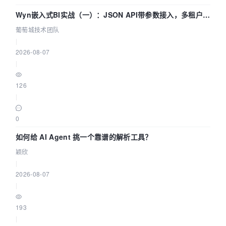
Wyn嵌入式BI实战（一）：JSON API带参数接入，多租户数
据源配置指南 | 葡萄城技术团队
葡萄城技术团队
|
2026-08-07
|
126
|
0
如何给 AI Agent 挑一个靠谱的解析工具？
颖欣
|
2026-08-07
|
193
|