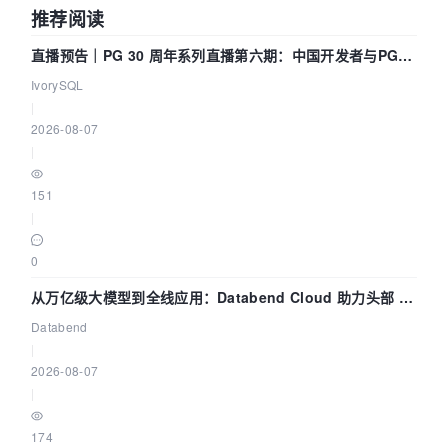
推荐阅读
直播预告｜PG 30 周年系列直播第六期：中国开发者与PG内
核——我们改得动吗？我们贡献了什么？
IvorySQL
|
2026-08-07
|
151
|
0
从万亿级大模型到全线应用：Databend Cloud 助力头部 AI
企业构建全链路 Trace 数据管道
Databend
|
2026-08-07
|
174