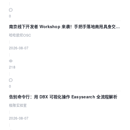
|
0
南京线下开发者 Workshop 来袭！手把手落地商用具身交互
智能 Agent 应用
哈哈欧尼OSC
|
2026-08-07
|
218
|
0
告别命令行：用 DBX 可视化操作 Easysearch 全流程解析
极限实验室
|
2026-08-07
|