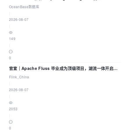
Agent 既当运动员又
OceanBase数据库
|
2026-08-07
|
149
|
0
官宣｜Apache Fluss 毕业成为顶级项目，湖流一体开启
Agentic Lake 全面实时化时代
Flink_China
|
2026-08-07
|
2053
|
0