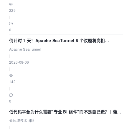
229
|
0
倒计时 1 天！Apache SeaTunnel 6 个议题将亮相
Community Over Code Asia 2026
Apache SeaTunnel
|
2026-08-06
|
142
|
0
低代码平台为什么需要"专业 BI 组件"而不是自己造？ | 葡萄
城技术团队
葡萄城技术团队
|