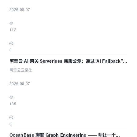
|
2026-08-07
|
112
|
0
阿里云 AI 网关 Serverless 新版公测：通过“AI Fallback”与
拓扑可视化构建 AI 流量治理底座
阿里云云原生
|
2026-08-07
|
135
|
0
OceanBase 聊聊 Graph Engineering —— 别让一个