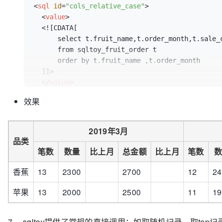
<
sql
id
=
"cols_relative_case"
>
<
value
>
  <![CDATA[

      select t.fruit_name,t.order_month,t.sale_count,t.sale_amt,t.total_amt 

      from sqltoy_fruit_order t

      order by t.fruit_name ,t.order_month

  ]]>

</
value
>
<!-- 数据旋转,行转列,将order_month 按列显示，
效果
<
pivot
start-column
=
"sale_count"
end-column
=
"
<!-- 列与列之间进行环比计算 -->
<
cols-chain-relative
group-size
=
"3"
relative-
2019年3月
</
sql
>
品类
笔数
数量
比上月
总金额
比上月
笔数
数
香蕉
13
2300
2700
12
24
苹果
13
2000
2500
11
19
7、
sqltoy提供了常规的直接调用：如取随机记录、取top记