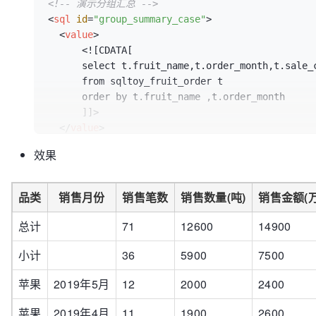
<!-- 演示分组汇总 -->
<
sql
id
=
"group_summary_case"
>
<
value
>
      <![CDATA[

      select t.fruit_name,t.order_month,t.sale_count,t.sale_quantity,t.total_amt 

      from sqltoy_fruit_order t

      order by t.fruit_name ,t.order_month

      ]]>

</
value
>
<!-- reverse 是否反向 -->
效果
<
summary
columns
=
"sale_count,sale_quantity,to
<!-- 层级顺序保持从高到低 -->
<
global
sum-label
=
"总计"
label-column
=
"fru
品类
销售月份
销售笔数
销售数量(吨)
销售金额(万
<
group
group-column
=
"fruit_name"
sum-labe
</
summary
>
总计
71
12600
14900
</
sql
>
小计
36
5900
7500
苹果
2019年5月
12
2000
2400
苹果
2019年4月
11
1900
2600