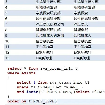
	 * 
@param
 sqlOrNamedSql

	 * 
@param
 entity

	 * 
@param
 randomCount

	 * 
@return
	 */
public
 <T 
extends
Serializable
> List<T> 
get
final
double
 randomCount)
;

public
 <T> List<T> 
getRandomResult
(
final
 St
final
 Object[] paramsValue,
/**

	 * 
@todo
 判断对象属性在数据库中是否唯一(已经考虑了
	 * 
@param
 entity

	 * 
@param
 paramsNamed

	 * 
@return
 boolean true：唯一；false：不唯一

	 */
public
boolean
isUnique
(Serializable entity