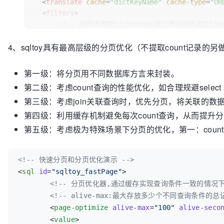
<
translate
cache
=
"dictKeyName"
cache-type
=
"OR
<
filters
>
<!-- 将查询参数customName通过缓存进行类似li
<
cache-arg
cache-name
=
"customIdName"
para
4、sqltoy具有最高层级的分页优化（不提取count记
</
filters
>
<
value
>
  <![CDATA[

第一级：将分页用不同数据库方言来封装。
  select

第二级：考虑count查询的性能优化，如合理规避select 和
      ORDER_ID ,

第三级：考虑join关联查询时，优先分页，将关联的
      TOTAL_QUANTITY,

      TOTAL_AMT,

第四级：利用缓存机制避免每次count查询，从而提升
      ORGAN_ID ,

第五级：考虑极为特殊场景下分页的优化，第一：count语句可以自
      ORGAN_ID ORGAN_NAME,-- 缓存翻译

      STAFF_ID ,

      STAFF_ID STAFF_NAME,

<!--
 快速分页和分页优化演示 
-->
      SIGN_TIME,

<
sql
id
=
"
sqltoy_fastPage
"
>

      CUSTOM_ID,

<!--
 分页优化器,通过缓存实现查询条件一致的情况
      CUSTOM_ID CUSTOM_NAME,

<!--
 alive-max:最大存放多少个不同查询条件的总记
      GOODS_ID ,

	<
page-optimize
alive-max
=
"
100
"
alive-seco
      GOODS_ID GOODS_NAME,

	<
value
>

      STATUS,
