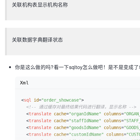
关联机构表显示机构名称
关联数据字典翻译状态
你是这么做的吗?看一下sqltoy怎么做吧！是不是变
Xml
<
sql
id
=
"order_showcase"
>
<!-- 通过缓存对最终结果代码进行翻译，显示名称 -->
<
translate
cache
=
"organIdName"
columns
=
"ORGAN
<
translate
cache
=
"staffIdName"
columns
=
"STAFF
<
translate
cache
=
"goodsIdName"
columns
=
"GOODS
<
translate
cache
=
"customIdName"
columns
=
"CUST