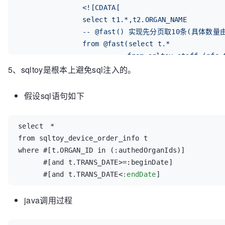
<![CDATA[
      STATUS STATUS_NAME

		select t1.*,t2.ORGAN_NAME 
  from od_order_info t1

  where #[SIGN_TIME>=:beginTime]

		-- @fast() 实现先分页取10条(具体数量
        #[and SIGN_TIME <=:endTime]

		from @fast(select t.*
        -- 这里就是缓存条件检索

			   from sqltoy_staff_info 
        #[and CUSTOM_ID in (:customIds)]

5、sqltoy是根本上避免sql注入的。
			   where t.STATUS=1 
  ]]>

			     #[and t.STAFF_NAME l
</
value
>
			   order by t.ENTRY_DATE d
假设sql语句如下
</
sql
>
			    ) t1 
		left join sqltoy_organ_info t2 on
select 	*

]]>
from sqltoy_device_order_info t 

	</
value
>

where #[t.ORGAN_ID in (:authedOrganIds)]

      #[and t.TRANS_DATE>=:beginDate]

<!--
 这里为极特殊情况下提供了自定义count-sql
      #[and t.TRANS_DATE<
:endDate
] 
<!--
 <count-sql></count-sql> 
-->
</
sql
>
java调用过程