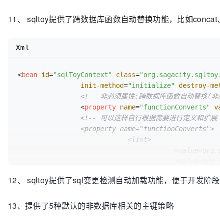
11、
sqltoy提供了跨数据库函数自动替换功能，比如concat、ws_
Xml
<
bean
id
=
"sqlToyContext"
class
=
"org.sagacity.sqltoy
init-method
=
"initialize"
destroy-me
<!-- 非必须属性:跨数据库函数自动替换(非必
<
property
name
=
"functionConverts"
v
<!-- 可以这样自行根据需要进行定义和扩展 
		<property name="functionConverts"> 

			    <list> 

					<value>org.sagacity.sqltoy.plugins.function.impl.Nvl</value> 

					<value>org.sagacity.sqltoy.plugins.function.impl.SubStr</value> 

					<value>org.sagacity.sqltoy.plugins.function.impl.Now</value> 

12、 sqltoy提供了sql变更检测自动加载功能，便于开发
					<value>org.sagacity.sqltoy.plugins.function.impl.Length</value> 

		        </list> 

13、提供了5种默认的非数据库相关的主键策略
		</property> -->
</
bean
>