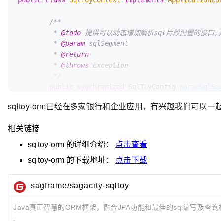
public
class
SqlToyContext
implements
ApplicationCo
/**

	 * 
@todo
 提供可以动态增加解析sql片段配置的接口,
	 * 
@param
 sqlSegment

	 * 
@return
	 * 
@throws
 Exception

	 */
public
synchronized
 SqlToyConfig 
parseSqlSe
return
 scriptLoader.parseSqlSagment(
sqltoy-orm已经在多家银行和企业应用，有兴趣我们可
	}

相关链接
/**

	 * 
@todo
 将构造好的SqlToyConfig放入缓存

sqltoy-orm
的详细介绍：
点击查看
	 * 
@param
 sqlToyConfig

sqltoy-orm
的下载地址：
点击下载
	 * 
@throws
 Exception

	 */
public
synchronized
void
putSqlToyConfig
(Sq
sagframe/sagacity-sqltoy
		scriptLoader.putSqlToyConfig(sqlToyConfig);

	}

Java真正智慧的ORM框架，融合JPA功能和最佳的sql编写