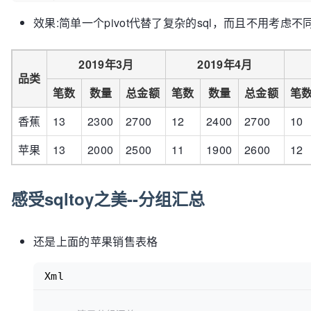
<!-- 行转列,将order_month作为分类横向标题，从sale_c
效果:简单一个pivot代替了复杂的sql，而且不用考虑
<
pivot
start-column
=
"sale_count"
end-column
=
"to
</
sql
>
2019年3月
2019年4月
品类
笔数
数量
总金额
笔数
数量
总金额
笔
香蕉
13
2300
2700
12
2400
2700
10
苹果
13
2000
2500
11
1900
2600
12
感受sqltoy之美--分组汇总
还是上面的苹果销售表格
Xml