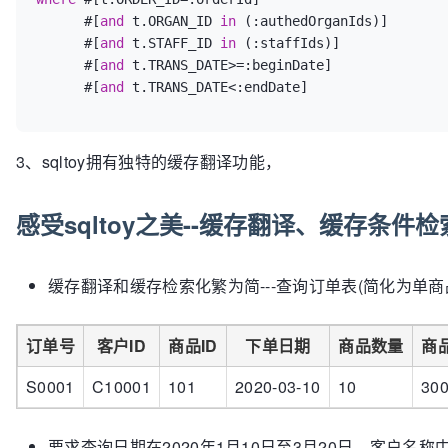
</
if
>
      #[
and
 t.ORGAN_ID 
in
 (:authedOrganIds)]

<
if
test
=
"beginDate!=null"
>
      #[
and
 t.STAFF_ID 
in
 (:staffIds)]

	and t.TRANS_DATE>=#{beginDate}

      #[
and
 t.TRANS_DATE
>=
:beginDate]

</
if
>
      #[
and
 t.TRANS_DATE
<
:endDate]  
<
if
test
=
"endDate!=null"
>
	and t.TRANS_DATE<#{endDate}

</
if
>
</
where
>
3、sqltoy拥有独特的缓存翻译功能，
感受sqltoy之美--缓存翻译、缓存条件检
缓存翻译和缓存检索化繁为简---查询订单表(简化为单商
订单号
客户ID
商品ID
下单日期
商品数量
商
S0001
C10001
101
2020-03-10
10
30
要求查询日期在2020年1月10日至3月20日、客户