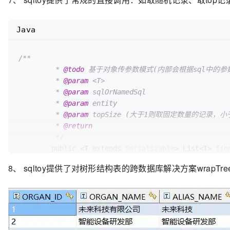
Java
/**

	 * 
@todo
 基于对象传参数模式(内部会根据sql中的参
	 * 
@param
 <T>

	 * 
@param
 sqlOrNamedSql

	 * 
@param
 entity

	 * 
@param
 topSize (大于1则取固定数量的记录，
	 * 
@return
	 */
public
 <T 
extends
Serializable
> List<T> 
fin
final
double
 topSize)
;

8、
sqltoy提供了对树形结构表的跨数据库解决方案wrapT
public
 QueryResult 
getRandomResult
(
final
 Qu
/**

	 * 
@TODO
 通过对象传参模式取随机记录

	 * 
@param
 <T>
