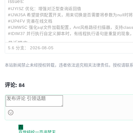
issues:
}
#IJYISZ 优化：增强对泛型查询返回值
#IJWJ5A 希望提供配置开关，用来切换是否需要将参数为null时将“=nul
#IJP4FV 完善在线文档
#IJMW5C 强化sql文件加载配置，Ant风格路径扫描器，支持classpat
#IDIM37 并行执行自定义脚本时，有线程执行语句是重复的现象
最近提交:
5.6 分支：
2026-08-05
ad3d8254
Merge branch 'dev' into 5.6
2506ec77
update README.md.
cf7bdd95
Update JSONTypeUtil.java
本站新闻禁止未经授权转载，违者依法追究相关法律责任。授权请联系：oscbia
评论: 84
百
百世经纶一页书梵天