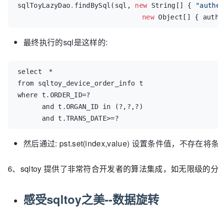
sqlToyLazyDao
.
findBySql(sql, 
new
String
[] { 
"
auth
new
Object
[] { aut
最终执行的sql是这样的:
select 	*

from sqltoy_device_order_info t 

where t.ORDER_ID=?

      and t.ORGAN_ID in (?,?,?)

      and t.TRANS_DATE>=?	
然后通过: pst.set(index,value) 设置条件值，
6、
sqltoy 提供了非常符合开发者的算法集成，如无限
感受sqltoy之美--数据旋转