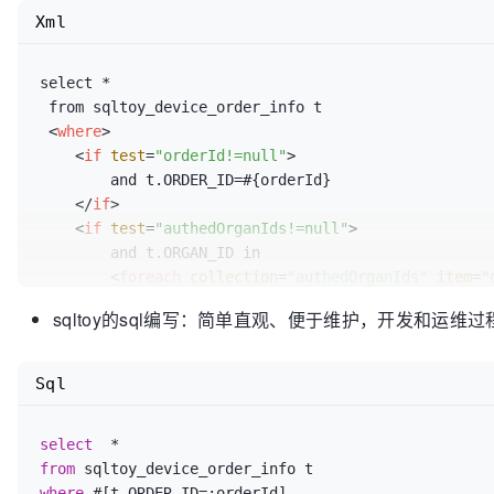
Xml
select *

 from sqltoy_device_order_info t 

<
where
>
<
if
test
=
"orderId!=null"
>
	and t.ORDER_ID=#{orderId}

</
if
>
<
if
test
=
"authedOrganIds!=null"
>
	and t.ORGAN_ID in

<
foreach
collection
=
"authedOrganIds"
item
=
"
            #{order_id}  

sqltoy的sql编写：简单直观、便于维护，开发和运维
</
foreach
>
</
if
>
<
if
test
=
"staffIds!=null"
>
Sql
	and t.STAFF_ID in

<
foreach
collection
=
"staffIds"
item
=
"staff_
select
*
            #{staff_id}  

from
</
foreach
>
where
 #[t.ORDER_ID
=
:orderId]
